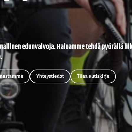
unnallinen edunvalvoja. Haluamme tehdä pyörällä l
.
innastamme
Yhteystiedot
Tilaa uutiskirje