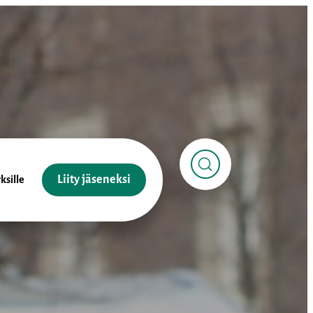
Liity jäseneksi
ksille