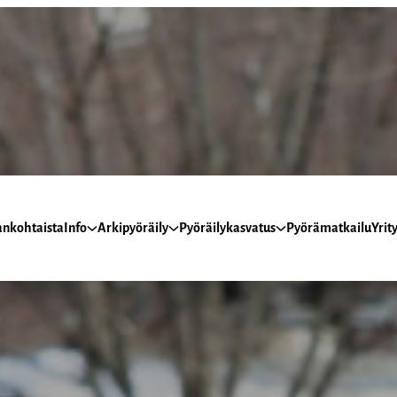
ankohtaista
Info
Arkipyöräily
Pyöräilykasvatus
Pyörämatkailu
Yrity