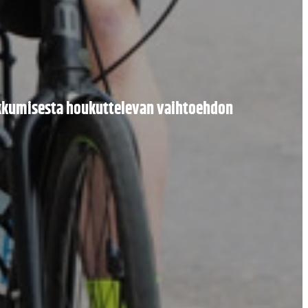
iikkumisesta houkuttelevan vaihtoehdon