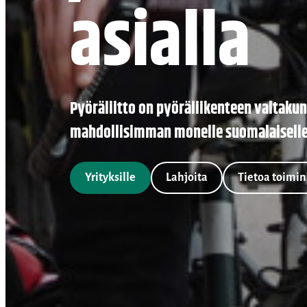
asialla
Pyöräliitto on pyöräliikenteen valtak
mahdollisimman monelle suomalaiselle
Yrityksille
Lahjoita
Tietoa toim