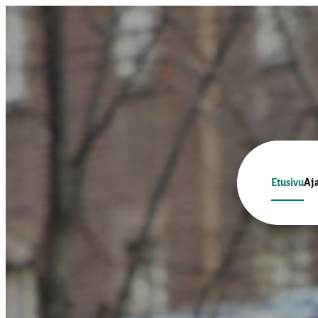
Siirry
suoraan
sisältöön
Pyöräliitto
Etusivu
Aj