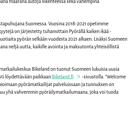
mpänä määränä autoja liikenteessä sekä vähempinä
olestapuhujana Suomessa. Vuosina 2018-2021 opetimme
ytejä on järjestetty tuhansittain Pyörällä kaiken ikää -
vuotiaita pyörän selkään vuodesta 2021 alkaen. Lisäksi Suomeen
na neljä uutta, kaikille avointa ja maksutonta yhteisöllistä
matkailukeskus Bikeland on tuonut Suomeen lukuisia uusia
osti löydettävään paikkaan
Bikeland.fi
-sivustolla. ”Welcome
mioimaan pyörämatkailijat palveluissaan ja tunnuksen on
iloituu yhä vahvemmin pyöräilymatkailumaana, joka voi tuoda