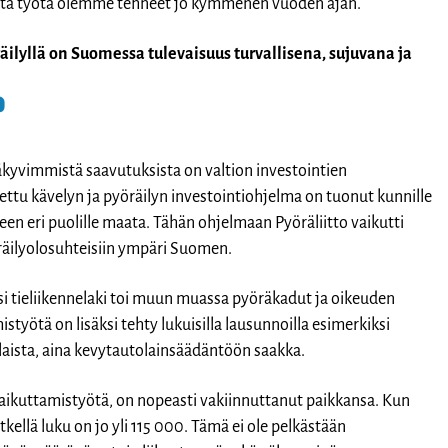
. Tätä työtä olemme tehneet jo kymmenen vuoden ajan.
ilyllä on Suomessa tulevaisuus turvallisena, sujuvana ja
?
yvimmistä saavutuksista on valtion investointien
ttu kävelyn ja pyöräilyn investointiohjelma on tuonut kunnille
en eri puolille maata. Tähän ohjelmaan Pyöräliitto vaikutti
öräilyolosuhteisiin ympäri Suomen.
i tieliikennelaki toi muun muassa pyöräkadut ja oikeuden
istyötä on lisäksi tehty lukuisilla lausunnoilla esimerkiksi
laista, aina kevytautolainsäädäntöön saakka.
 vaikuttamistyötä, on nopeasti vakiinnuttanut paikkansa. Kun
kellä luku on jo yli 115 000. Tämä ei ole pelkästään