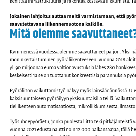
kehittää infrastruktuuria ja rakentaa kestävää liikkumista
Jokainen lahjoitus auttaa meitä varmistamaan, että pyörä
saavutettavana liikennemuotona kaikille.
Mitä olemme saavuttaneet
Kymmenessä vuodessa olemme saavuttaneet paljon. Yksi näk
moninkertaistuminen pyöräliikenteeseen. Vuonna 2018 aloite
yli 90 miljoonaa euroa valtionavustuksia lähes 280 hankkeese
keskeisesti ja se on tuottanut konkreettisia parannuksia py
Pyöräliiton vaikuttamistyö näkyy myös lainsäädännössä. Uus
kaksisuuntaiseen pyöräilyyn yksisuuntaisilla teillä. Vaikuttam
tieliikenteen automatisaatiosta, mikroliikkumisesta, ilmasto
Työsuhdepyöräetu, jonka puolesta liitto teki pitkäjänteistä
vuonna 2021 edusta nautti noin 12 000 palkansaajaa, tällä het