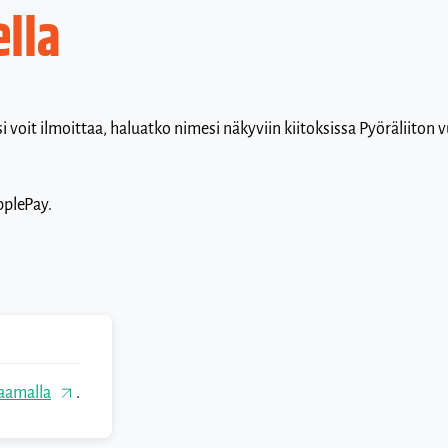
ella
i voit ilmoittaa, haluatko nimesi näkyviin kiitoksissa Pyöräliito
pplePay.
kaamalla
.