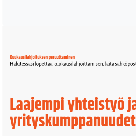
Kuukausilahjoituksen peruuttaminen
Halutessasi lopettaa kuukausilahjoittamisen, laita sähköposti
Laajempi yhteistyö j
yrityskumppanuudet