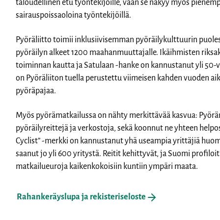
taloudellinen etu työntekijöille, vaan se näkyy myös piene
sairauspoissaoloina työntekijöillä.
Pyöräliitto toimii inklusiivisemman pyöräilykulttuurin pu
pyöräilyn alkeet 1200 maahanmuuttajalle. Ikäihmisten riksaky
toiminnan kautta ja Satulaan -hanke on kannustanut yli 50-
on Pyöräliiton tuella perustettu viimeisen kahden vuoden aika
pyöräpajaa.
Myös pyörämatkailussa on nähty merkittävää kasvua: Pyörä
pyöräilyreittejä ja verkostoja, sekä koonnut ne yhteen help
Cyclist” -merkki on kannustanut yhä useampia yrittäjiä huo
saanut jo yli 600 yritystä. Reitit kehittyvät, ja Suomi prof
matkailueuroja kaikenkokoisiin kuntiin ympäri maata.
Rahankeräyslupa ja rekisteriseloste