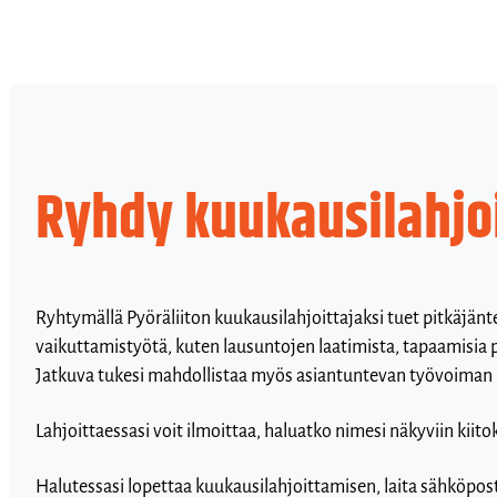
Ryhdy kuukausilahjoi
Ryhtymällä Pyöräliiton kuukausilahjoittajaksi tuet pitkäjä
vaikuttamistyötä, kuten lausuntojen laatimista, tapaamisia p
Jatkuva tukesi mahdollistaa myös asiantuntevan työvoiman p
Lahjoittaessasi voit ilmoittaa, haluatko nimesi näkyviin kii
Halutessasi lopettaa kuukausilahjoittamisen, laita sähköposti