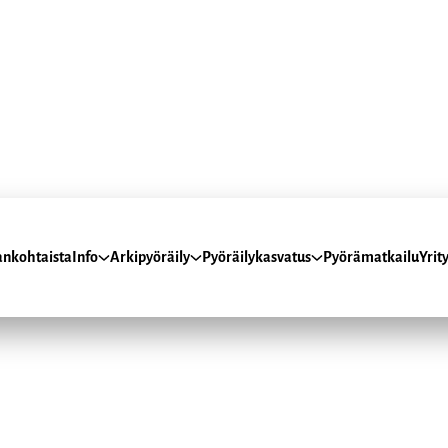
ankohtaista
Info
Arkipyöräily
Pyöräilykasvatus
Pyörämatkailu
Yrity