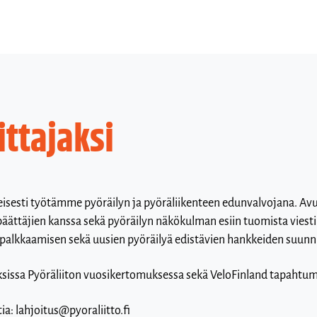
ttajaksi
nteisesti työtämme pyöräilyn ja pyöräliikenteen edunvalvojana. A
äättäjien kanssa sekä pyöräilyn näkökulman esiin tuomista viesti
alkkaamisen sekä uusien pyöräilyä edistävien hankkeiden suunni
toksissa Pyöräliiton vuosikertomuksessa sekä VeloFinland tapahtu
a: lahjoitus@pyoraliitto.fi