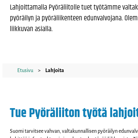
Lahjoittamalla Pyöräliitolle tuet työtämme valta
pyöräilyn ja pyöräliikenteen edunvalvojana. Ole
liikkuvan asialla.
Etusivu
>
Lahjoita
Tue Pyöräliiton työtä lahjo
Suomi tarvitsee vahvan, valtakunnallisen pyöräilyn edunvalvo