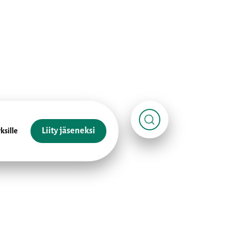
Liity jäseneksi
ksille