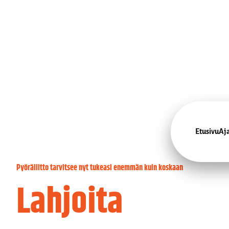
Siirry
suoraan
sisältöön
Pyöräliitto
Etusivu
Aj
Pyöräliitto tarvitsee nyt tukeasi enemmän kuin koskaan
Lahjoita