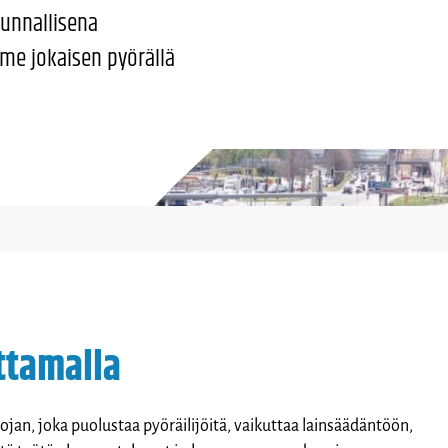
kunnallisena
mme jokaisen pyörällä
ittamalla
jan, joka puolustaa pyöräilijöitä, vaikuttaa lainsäädäntöön,