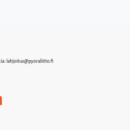
a: lahjoitus@pyoraliitto.fi
a