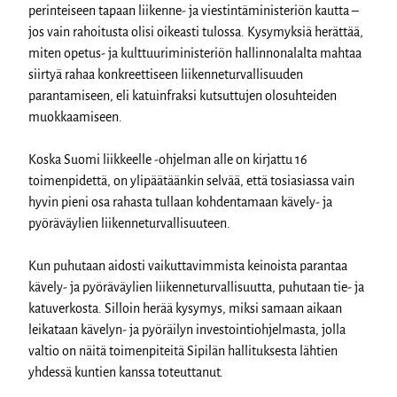
perinteiseen tapaan liikenne- ja viestintäministeriön kautta –
jos vain rahoitusta olisi oikeasti tulossa. Kysymyksiä herättää,
miten opetus- ja kulttuuriministeriön hallinnonalalta mahtaa
siirtyä rahaa konkreettiseen liikenneturvallisuuden
parantamiseen, eli katuinfraksi kutsuttujen olosuhteiden
muokkaamiseen.
Koska Suomi liikkeelle -ohjelman alle on kirjattu 16
toimenpidettä, on ylipäätäänkin selvää, että tosiasiassa vain
hyvin pieni osa rahasta tullaan kohdentamaan kävely- ja
pyöräväylien liikenneturvallisuuteen.
Kun puhutaan aidosti vaikuttavimmista keinoista parantaa
kävely- ja pyöräväylien liikenneturvallisuutta, puhutaan tie- ja
katuverkosta. Silloin herää kysymys, miksi samaan aikaan
leikataan kävelyn- ja pyöräilyn investointiohjelmasta, jolla
valtio on näitä toimenpiteitä Sipilän hallituksesta lähtien
yhdessä kuntien kanssa toteuttanut.