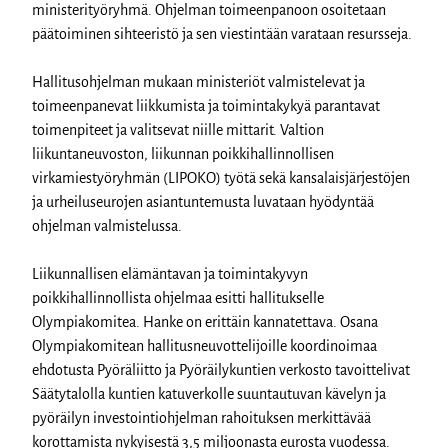
ministerityöryhmä. Ohjelman toimeenpanoon osoitetaan
päätoiminen sihteeristö ja sen viestintään varataan resursseja.
Hallitusohjelman mukaan ministeriöt valmistelevat ja
toimeenpanevat liikkumista ja toimintakykyä parantavat
toimenpiteet ja valitsevat niille mittarit. Valtion
liikuntaneuvoston, liikunnan poikkihallinnollisen
virkamiestyöryhmän (LIPOKO) työtä sekä kansalaisjärjestöjen
ja urheiluseurojen asiantuntemusta luvataan hyödyntää
ohjelman valmistelussa.
Liikunnallisen elämäntavan ja toimintakyvyn
poikkihallinnollista ohjelmaa esitti hallitukselle
Olympiakomitea. Hanke on erittäin kannatettava. Osana
Olympiakomitean hallitusneuvottelijoille koordinoimaa
ehdotusta Pyöräliitto ja Pyöräilykuntien verkosto tavoittelivat
Säätytalolla kuntien katuverkolle suuntautuvan kävelyn ja
pyöräilyn investointiohjelman rahoituksen merkittävää
korottamista nykyisestä 3,5 miljoonasta eurosta vuodessa.