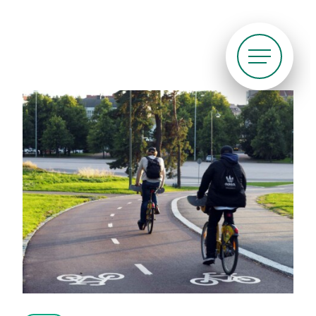
Siirry
suoraan
sisältöön
Pyöräliitto