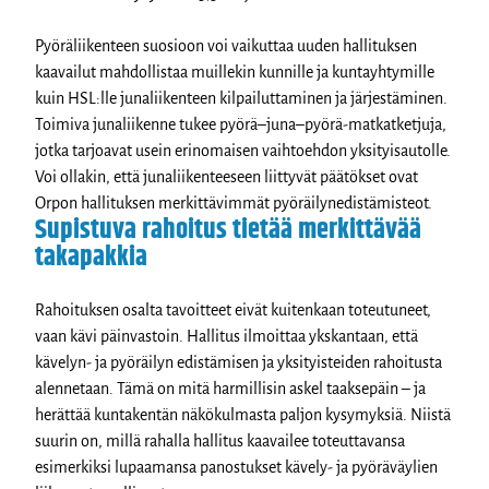
Pyöräliikenteen suosioon voi vaikuttaa uuden hallituksen
kaavailut mahdollistaa muillekin kunnille ja kuntayhtymille
kuin HSL:lle junaliikenteen kilpailuttaminen ja järjestäminen.
Toimiva junaliikenne tukee pyörä–juna–pyörä-matkatketjuja,
jotka tarjoavat usein erinomaisen vaihtoehdon yksityisautolle.
Voi ollakin, että junaliikenteeseen liittyvät päätökset ovat
Orpon hallituksen merkittävimmät pyöräilynedistämisteot.
Supistuva rahoitus tietää merkittävää
takapakkia
Rahoituksen osalta tavoitteet eivät kuitenkaan toteutuneet,
vaan kävi päinvastoin. Hallitus ilmoittaa ykskantaan, että
kävelyn- ja pyöräilyn edistämisen ja yksityisteiden rahoitusta
alennetaan. Tämä on mitä harmillisin askel taaksepäin – ja
herättää kuntakentän näkökulmasta paljon kysymyksiä. Niistä
suurin on, millä rahalla hallitus kaavailee toteuttavansa
esimerkiksi lupaamansa panostukset kävely- ja pyöräväylien