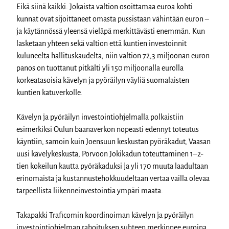
Eikä siinä kaikki. Jokaista valtion osoittamaa euroa kohti
kunnat ovat sijoittaneet omasta pussistaan vähintään euron –
ja käytännössä yleensä vieläpä merkittävästi enemmän. Kun
lasketaan yhteen sekä valtion että kuntien investoinnit
kuluneelta hallituskaudelta, niin valtion 72,3 miljoonan euron
panos on tuottanut pitkälti yli 150 miljoonalla eurolla
korkeatasoisia kävelyn ja pyöräilyn väyliä suomalaisten
kuntien katuverkolle.
Kävelyn ja pyöräilyn investointiohjelmalla polkaistiin
esimerkiksi Oulun baanaverkon nopeasti edennyt toteutus
käyntiin, samoin kuin Joensuun keskustan pyöräkadut, Vaasan
uusi kävelykeskusta, Porvoon Jokikadun toteuttaminen 1–2-
tien kokeilun kautta pyöräkaduksi ja yli 170 muuta laadultaan
erinomaista ja kustannustehokkuudeltaan vertaa vailla olevaa
tarpeellista liikenneinvestointia ympäri maata.
Takapakki Traficomin koordinoiman kävelyn ja pyöräilyn
investointiohjelman rahoituksen suhteen merkinnee euroina