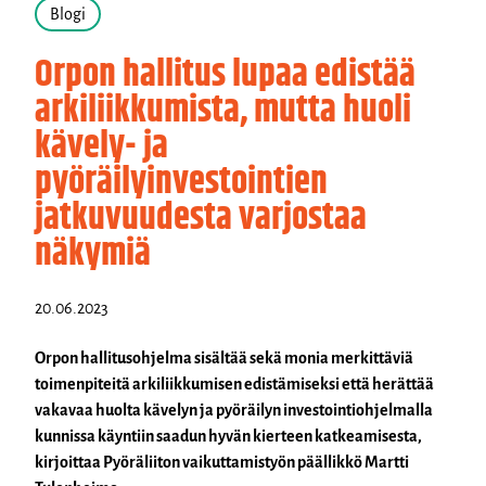
Blogi
Orpon hallitus lupaa edistää
arkiliikkumista, mutta huoli
kävely- ja
pyöräilyinvestointien
jatkuvuudesta varjostaa
näkymiä
20.06.2023
Orpon hallitusohjelma sisältää sekä monia merkittäviä
toimenpiteitä arkiliikkumisen edistämiseksi että herättää
vakavaa huolta kävelyn ja pyöräilyn investointiohjelmalla
kunnissa käyntiin saadun hyvän kierteen katkeamisesta,
kirjoittaa Pyöräliiton vaikuttamistyön päällikkö Martti