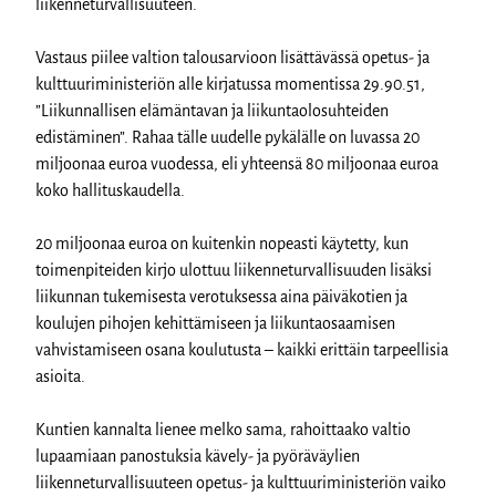
liikenneturvallisuuteen.
Vastaus piilee valtion talousarvioon lisättävässä opetus- ja
kulttuuriministeriön alle kirjatussa momentissa 29.90.51,
”Liikunnallisen elämäntavan ja liikuntaolosuhteiden
edistäminen”. Rahaa tälle uudelle pykälälle on luvassa 20
miljoonaa euroa vuodessa, eli yhteensä 80 miljoonaa euroa
koko hallituskaudella.
20 miljoonaa euroa on kuitenkin nopeasti käytetty, kun
toimenpiteiden kirjo ulottuu liikenneturvallisuuden lisäksi
liikunnan tukemisesta verotuksessa aina päiväkotien ja
koulujen pihojen kehittämiseen ja liikuntaosaamisen
vahvistamiseen osana koulutusta – kaikki erittäin tarpeellisia
asioita.
Kuntien kannalta lienee melko sama, rahoittaako valtio
lupaamiaan panostuksia kävely- ja pyöräväylien
liikenneturvallisuuteen opetus- ja kulttuuriministeriön vaiko