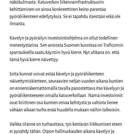
näkökulmasta. Katuverkon liikenneinfrastruktuurin
kehittäminen on ainoa konkreettinen keino parantaa
pyöräliikenteen edellytyksiä. Se ei tapahdu itsestään eikä ole
ilmaista.
Kävelyn ja pyöräilyn investointiohjelma on ollut todellinen
menestystarina. Sen ansiosta Suomen kunnissa on Traficomin
sparrauksella saatu käyntiin hyvä kierre. Nyt uhkana on, että
tämä hyvä kierre näivettyy.
Jotta kunnat voivat estää kävelyn ja pyöräliikenteen
näivettymiskierteen, seuraavien neljän vuoden aikana kuntien
on ennennäkemättömällä tavalla panostettava itse kävelyyn ja
pyöräliikenteeseen omalla katuverkollaan. Nämä investoinnit
ovat kriittinen osa kuntien omaa kehitystä ja valtiota lienee
vähään aikaan turha enää huudella mukaan näihin talkoisiin.
Vaikka tilanne on turhauttava, työ kestävän liikkumisen eteen
ei pysähdy tähän. Orpon hallituskauden aikana kävelyn ja