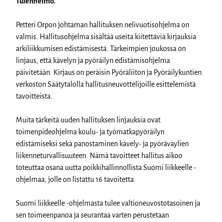
Tulenheimo.
Petteri Orpon johtaman hallituksen nelivuotisohjelma on
valmis. Hallitusohjelma sisältää useita kiitettäviä kirjauksia
arkiliikkumisen edistämisestä. Tärkeimpien joukossa on
linjaus, että kävelyn ja pyöräilyn edistämisohjelma
päivitetään. Kirjaus on peräisin Pyöräliiton ja Pyöräilykuntien
verkoston Säätytalolla hallitusneuvottelijoille esittelemistä
tavoitteista.
Muita tärkeitä uuden hallituksen linjauksia ovat
toimenpideohjelma koulu- ja työmatkapyöräilyn
edistämiseksi sekä panostaminen kävely- ja pyöräväylien
liikenneturvallisuuteen. Nämä tavoitteet hallitus aikoo
toteuttaa osana uutta poikkihallinnollista Suomi liikkeelle -
ohjelmaa, jolle on listattu 16 tavoitetta.
Suomi liikkeelle -ohjelmasta tulee valtioneuvostotasoinen ja
sen toimeenpanoa ja seurantaa varten perustetaan