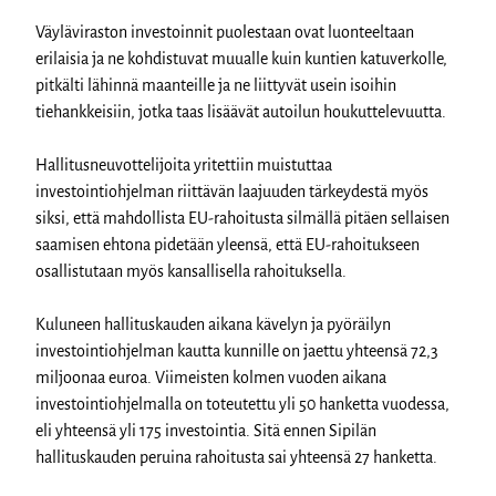
Väyläviraston investoinnit puolestaan ovat luonteeltaan
erilaisia ja ne kohdistuvat muualle kuin kuntien katuverkolle,
pitkälti lähinnä maanteille ja ne liittyvät usein isoihin
tiehankkeisiin, jotka taas lisäävät autoilun houkuttelevuutta.
Hallitusneuvottelijoita yritettiin muistuttaa
investointiohjelman riittävän laajuuden tärkeydestä myös
siksi, että mahdollista EU-rahoitusta silmällä pitäen sellaisen
saamisen ehtona pidetään yleensä, että EU-rahoitukseen
osallistutaan myös kansallisella rahoituksella.
Kuluneen hallituskauden aikana kävelyn ja pyöräilyn
investointiohjelman kautta kunnille on jaettu yhteensä 72,3
miljoonaa euroa. Viimeisten kolmen vuoden aikana
investointiohjelmalla on toteutettu yli 50 hanketta vuodessa,
eli yhteensä yli 175 investointia. Sitä ennen Sipilän
hallituskauden peruina rahoitusta sai yhteensä 27 hanketta.