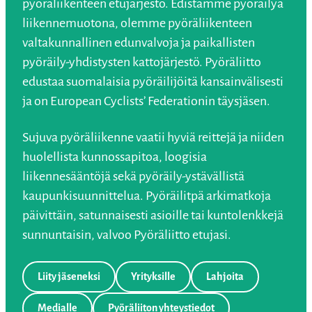
pyöräliikenteen etujärjestö. Edistämme pyöräilyä
liikennemuotona, olemme pyöräliikenteen
valtakunnallinen edunvalvoja ja paikallisten
pyöräily-yhdistysten kattojärjestö. Pyöräliitto
edustaa suomalaisia pyöräilijöitä kansainvälisesti
ja on European Cyclists’ Federationin täysjäsen.
Sujuva pyöräliikenne vaatii hyviä reittejä ja niiden
huolellista kunnossapitoa, loogisia
liikennesääntöjä sekä pyöräily-ystävällistä
kaupunkisuunnittelua. Pyöräilitpä arkimatkoja
päivittäin, satunnaisesti asioille tai kuntolenkkejä
sunnuntaisin, valvoo Pyöräliitto etujasi.
Liity jäseneksi
Yrityksille
Lahjoita
Medialle
Pyöräliiton yhteystiedot