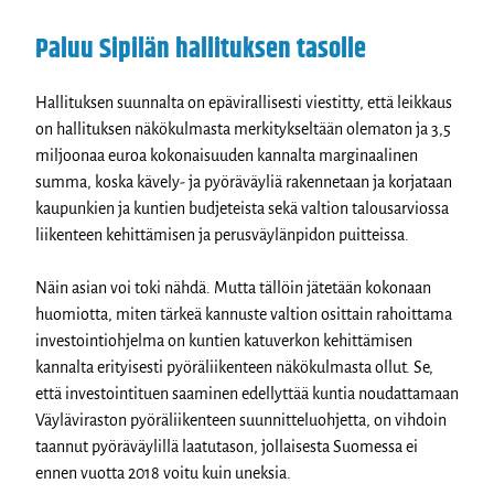
Paluu Sipilän hallituksen tasolle
Hallituksen suunnalta on epävirallisesti viestitty, että leikkaus
on hallituksen näkökulmasta merkitykseltään olematon ja 3,5
miljoonaa euroa kokonaisuuden kannalta marginaalinen
summa, koska kävely- ja pyöräväyliä rakennetaan ja korjataan
kaupunkien ja kuntien budjeteista sekä valtion talousarviossa
liikenteen kehittämisen ja perusväylänpidon puitteissa.
Näin asian voi toki nähdä. Mutta tällöin jätetään kokonaan
huomiotta, miten tärkeä kannuste valtion osittain rahoittama
investointiohjelma on kuntien katuverkon kehittämisen
kannalta erityisesti pyöräliikenteen näkökulmasta ollut. Se,
että investointituen saaminen edellyttää kuntia noudattamaan
Väyläviraston pyöräliikenteen suunnitteluohjetta, on vihdoin
taannut pyöräväylillä laatutason, jollaisesta Suomessa ei
ennen vuotta 2018 voitu kuin uneksia.