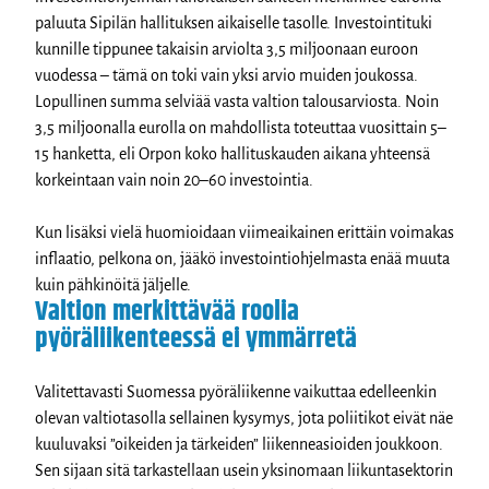
paluuta Sipilän hallituksen aikaiselle tasolle. Investointituki
kunnille tippunee takaisin arviolta 3,5 miljoonaan euroon
vuodessa – tämä on toki vain yksi arvio muiden joukossa.
Lopullinen summa selviää vasta valtion talousarviosta. Noin
3,5 miljoonalla eurolla on mahdollista toteuttaa vuosittain 5–
15 hanketta, eli Orpon koko hallituskauden aikana yhteensä
korkeintaan vain noin 20–60 investointia.
Kun lisäksi vielä huomioidaan viimeaikainen erittäin voimakas
inflaatio, pelkona on, jääkö investointiohjelmasta enää muuta
kuin pähkinöitä jäljelle.
Valtion merkittävää roolia
pyöräliikenteessä ei ymmärretä
Valitettavasti Suomessa pyöräliikenne vaikuttaa edelleenkin
olevan valtiotasolla sellainen kysymys, jota poliitikot eivät näe
kuuluvaksi ”oikeiden ja tärkeiden” liikenneasioiden joukkoon.
Sen sijaan sitä tarkastellaan usein yksinomaan liikuntasektorin