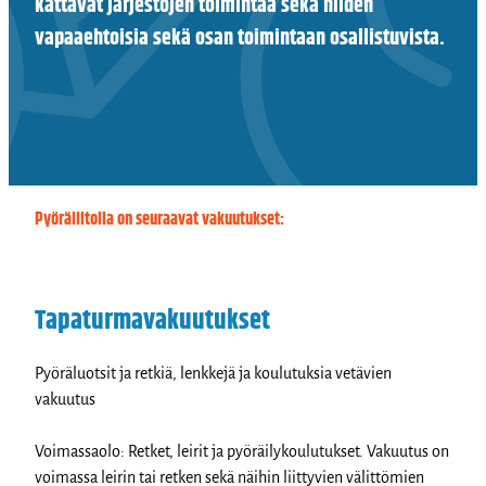
kattavat järjestöjen toimintaa sekä niiden
vapaaehtoisia sekä osan toimintaan osallistuvista.
Pyöräliitolla on seuraavat vakuutukset:
Tapaturmavakuutukset
Pyöräluotsit ja retkiä, lenkkejä ja koulutuksia vetävien
vakuutus
Voimassaolo: Retket, leirit ja pyöräilykoulutukset. Vakuutus on
voimassa leirin tai retken sekä näihin liittyvien välittömien