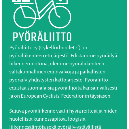
Pyöräliitto ry (Cykelförbundet rf) on
pyöräliikenteen etujärjestö. Edistämme pyöräilyä
liikennemuotona, olemme pyöräliikenteen
valtakunnallinen edunvalvoja ja paikallisten
pyöräily-yhdistysten kattojärjestö. Pyöräliitto
edustaa suomalaisia pyöräilijöitä kansainvälisesti
ja on European Cyclists’ Federationin täysjäsen.
Sujuva pyöräliikenne vaatii hyviä reittejä ja niiden
huolellista kunnossapitoa, loogisia
liikennesääntöjä sekä pyöräily-ystävällistä