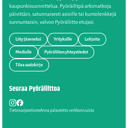
kaupunkisuunnittelua. Pyöräilitpä arkimatkoja
päivittäin, satunnaisesti asioille tai kuntolenkkejä
sunnuntaisin, valvoo Pyöräliitto etujasi.
Liity jäseneksi
Yrityksille
Lahjoita
Medialle
Pyöräliiton yhteystiedot
Tilaa uutiskirje
Seuraa Pyöräliittoa
Instagram
Facebook
LinkedIn
Tietosuojaseloste
Anna palautetta verkkosivuista