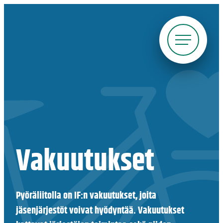
Siirry
suoraan
sisältöön
Pyöräliitto
Vakuutukset
Pyöräliitolla on IF:n vakuutukset, joita
jäsenjärjestöt voivat hyödyntää. Vakuutukset