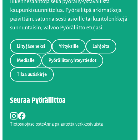
liikennesääntöjä sekä pyöräily-ystävällistä
kaupunkisuunnittelua. Pyöräilitpä arkimatkoja
päivittäin, satunnaisesti asioille tai kuntolenkkejä
sunnuntaisin, valvoo Pyöräliitto etujasi.
Liity jäseneksi
Yrityksille
Lahjoita
Medialle
Pyöräliiton yhteystiedot
Tilaa uutiskirje
Seuraa Pyöräliittoa
Instagram
Facebook
LinkedIn
Tietosuojaseloste
Anna palautetta verkkosivuista