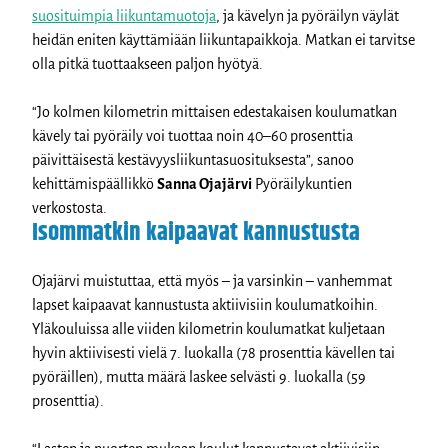
suosituimpia liikuntamuotoja
, ja kävelyn ja pyöräilyn väylät
heidän eniten käyttämiään liikuntapaikkoja. Matkan ei tarvitse
olla pitkä tuottaakseen paljon hyötyä.
“Jo kolmen kilometrin mittaisen edestakaisen koulumatkan
kävely tai pyöräily voi tuottaa noin 40–60 prosenttia
päivittäisestä kestävyysliikuntasuosituksesta”, sanoo
kehittämispäällikkö
Sanna Ojajärvi
Pyöräilykuntien
verkostosta.
Isommatkin kaipaavat kannustusta
Ojajärvi muistuttaa, että myös – ja varsinkin – vanhemmat
lapset kaipaavat kannustusta aktiivisiin koulumatkoihin.
Yläkouluissa alle viiden kilometrin koulumatkat kuljetaan
hyvin aktiivisesti vielä 7. luokalla (78 prosenttia kävellen tai
pyöräillen), mutta määrä laskee selvästi 9. luokalla (59
prosenttia).