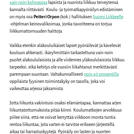
vain noin kolmasosa
lapsista ja nuorista liikkuu terveytensä
kannalta riittävästi. Koulu- ja työmatkapyöräilyn edistäminen
on myös osa
Petteri Orpon
(kok.) hallituksen
Suomi Liikkeelle
-ohjelman keinovalikoimaa, jonka tavoitteena on torjua
liikkumattomuuden haittoja.
Vaikka etenkin alakouluikäiset lapset pyöräilevät ja kävelevät
kouluun ahkerasti, ikäryhmittäin tarkasteltuna vain noin
puolet alakoululaisista ja alle viidennes yläkoululaisista liikkuu
tarpeeksi, eikä kehitys ole vuosiin liikahtanut merkittävästi
parempaan suuntaan. Valtakunnallisesti
noin 40 prosentilla
oppilaista fyysinen toimintakyky on tasolla, joka voi
vaikeuttaa arjessa jaksamista.
Jotta liikunta vakiintuisi osaksi elämäntapaa, kannattaa arjen
liikuntatottumuksista pitää kiinni. Koulumatkojen arvokkuus
piilee siinä, että ne voivat kerryttää viikkoon monta tuntia
rentoa liikuntaa, jota varten ei tarvitse erikseen järjestellä
aikaa tai harrastuskyytejä. Pyöräily on lasten ja nuorten