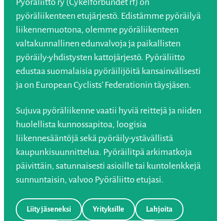
Pyöräliitto ry (Cykelförbundet rf) on
pyöräliikenteen etujärjestö. Edistämme pyöräilyä
liikennemuotona, olemme pyöräliikenteen
valtakunnallinen edunvalvoja ja paikallisten
pyöräily-yhdistysten kattojärjestö. Pyöräliitto
edustaa suomalaisia pyöräilijöitä kansainvälisesti
ja on European Cyclists’ Federationin täysjäsen.
Sujuva pyöräliikenne vaatii hyviä reittejä ja niiden
huolellista kunnossapitoa, loogisia
liikennesääntöjä sekä pyöräily-ystävällistä
kaupunkisuunnittelua. Pyöräilitpä arkimatkoja
päivittäin, satunnaisesti asioille tai kuntolenkkejä
sunnuntaisin, valvoo Pyöräliitto etujasi.
Liity jäseneksi
Yrityksille
Lahjoita