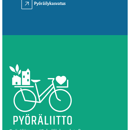
Pyöräilykasvatus