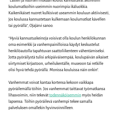
“Lasten ja nuorten mukaan koulut kannustavat aktiivisiin
koulumatkoihin useimmin nuorimpia ikäluokkia.
Kaikenikäiset nuoret kulkisivat useammin kouluun aktiivisesti,
jos koulussa kannustetaan kulkemaan koulumatkat kävellen
tai pyörällä”, Ojajärvi sanoo.
“Hyviä kannustuskeinoja voisivat olla koulun henkilökunnan
oma esimerkki ja vanhempainilloissa käydyt keskustelut
henkilöautolla tapahtuvan saattoliikenteen vähentämiseksi.
Jotta pyöräilystä tulisi arkipäiväisempää, koulupäivän aikaiset
siirtymiset kirjastoon, urheilukentälle, museoon tai retkille
olisi hyvä tehdä pyörällä. Monissa kouluissa näin onkin”.
Vanhemmat voivat kantaa kortensa kekoon vaikkapa
pyöräilemällä töihin. Jos vanhemmat taittavat työmatkansa
lihasvoimin, niin tekevät
todennäköisemmin
myös heidän
lapsensa. Töihin pyöräilevä vanhempi tekee samalla
palveluksen omallekin hyvinvoinnilleen.