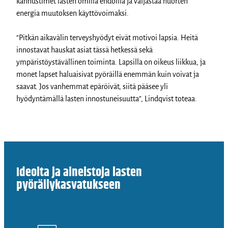
kannustimet lasten omilla ehdoilla ja valjastaa nuorten
energia muutoksen käyttövoimaksi.
“Pitkän aikavälin terveyshyödyt eivät motivoi lapsia. Heitä
innostavat hauskat asiat tässä hetkessä sekä
ympäristöystävällinen toiminta. Lapsilla on oikeus liikkua, ja
monet lapset haluaisivat pyöräillä enemmän kuin voivat ja
saavat. Jos vanhemmat epäröivät, siitä pääsee yli
hyödyntämällä lasten innostuneisuutta”, Lindqvist toteaa.
Ideoita ja aineistoja lasten
pyöräilykasvatukseen