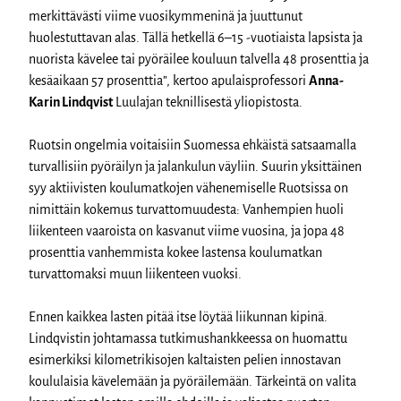
merkittävästi viime vuosikymmeninä ja juuttunut
huolestuttavan alas. Tällä hetkellä 6–15 -vuotiaista lapsista ja
nuorista kävelee tai pyöräilee kouluun talvella 48 prosenttia ja
kesäaikaan 57 prosenttia”, kertoo apulaisprofessori
Anna-
Karin Lindqvist
Luulajan teknillisestä yliopistosta.
Ruotsin ongelmia voitaisiin Suomessa ehkäistä satsaamalla
turvallisiin pyöräilyn ja jalankulun väyliin. Suurin yksittäinen
syy aktiivisten koulumatkojen vähenemiselle Ruotsissa on
nimittäin kokemus turvattomuudesta: Vanhempien huoli
liikenteen vaaroista on kasvanut viime vuosina, ja jopa 48
prosenttia vanhemmista kokee lastensa koulumatkan
turvattomaksi muun liikenteen vuoksi.
Ennen kaikkea lasten pitää itse löytää liikunnan kipinä.
Lindqvistin johtamassa tutkimushankkeessa on huomattu
esimerkiksi kilometrikisojen kaltaisten pelien innostavan
koululaisia kävelemään ja pyöräilemään. Tärkeintä on valita