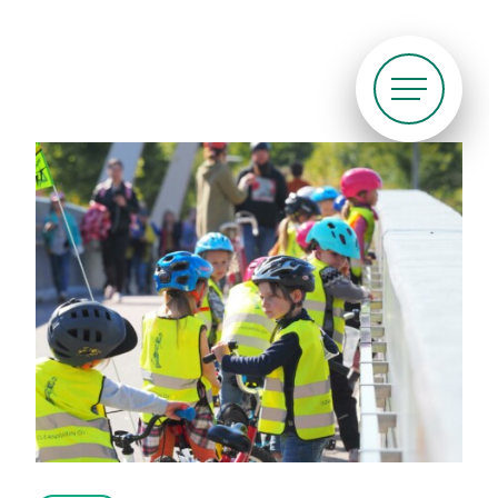
Siirry
suoraan
sisältöön
Pyöräliitto