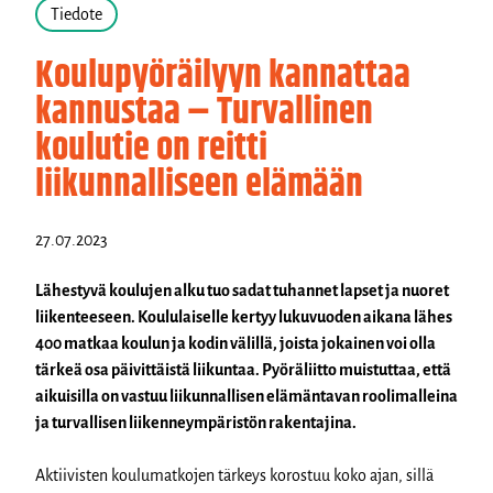
Tiedote
Koulupyöräilyyn kannattaa
kannustaa – Turvallinen
koulutie on reitti
liikunnalliseen elämään
27.07.2023
Lähestyvä koulujen alku tuo sadat tuhannet lapset ja nuoret
liikenteeseen. Koululaiselle kertyy lukuvuoden aikana lähes
400 matkaa koulun ja kodin välillä, joista jokainen voi olla
tärkeä osa päivittäistä liikuntaa. Pyöräliitto muistuttaa, että
aikuisilla on vastuu liikunnallisen elämäntavan roolimalleina
ja turvallisen liikenneympäristön rakentajina.
Aktiivisten koulumatkojen tärkeys korostuu koko ajan, sillä