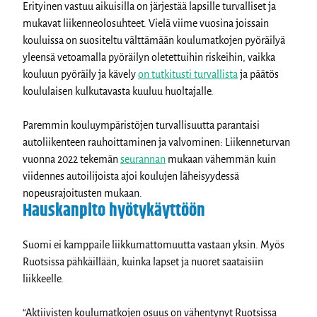
Erityinen vastuu aikuisilla on järjestää lapsille turvalliset ja
mukavat liikenneolosuhteet. Vielä viime vuosina joissain
kouluissa on suositeltu välttämään koulumatkojen pyöräilyä
yleensä vetoamalla pyöräilyn oletettuihin riskeihin, vaikka
kouluun pyöräily ja kävely
on tutkitusti turvallista
ja päätös
koululaisen kulkutavasta kuuluu huoltajalle.
Paremmin kouluympäristöjen turvallisuutta parantaisi
autoliikenteen rauhoittaminen ja valvominen: Liikenneturvan
vuonna 2022 tekemän
seurannan
mukaan vähemmän kuin
viidennes autoilijoista ajoi koulujen läheisyydessä
nopeusrajoitusten mukaan.
Hauskanpito hyötykäyttöön
Suomi ei kamppaile liikkumattomuutta vastaan yksin. Myös
Ruotsissa pähkäillään, kuinka lapset ja nuoret saataisiin
liikkeelle.
“Aktiivisten koulumatkojen osuus on vähentynyt Ruotsissa