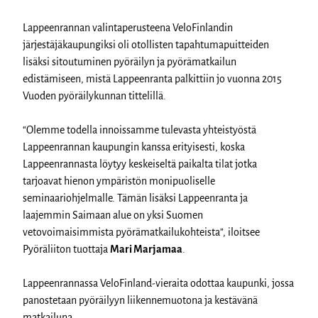
Lappeenrannan valintaperusteena VeloFinlandin
järjestäjäkaupungiksi oli otollisten tapahtumapuitteiden
lisäksi sitoutuminen pyöräilyn ja pyörämatkailun
edistämiseen, mistä Lappeenranta palkittiin jo vuonna 2015
Vuoden pyöräilykunnan tittelillä.
“Olemme todella innoissamme tulevasta yhteistyöstä
Lappeenrannan kaupungin kanssa erityisesti, koska
Lappeenrannasta löytyy keskeiseltä paikalta tilat jotka
tarjoavat hienon ympäristön monipuoliselle
seminaariohjelmalle. Tämän lisäksi Lappeenranta ja
laajemmin Saimaan alue on yksi Suomen
vetovoimaisimmista pyörämatkailukohteista”, iloitsee
Pyöräliiton tuottaja
Mari Marjamaa
.
Lappeenrannassa VeloFinland-vieraita odottaa kaupunki, jossa
panostetaan pyöräilyyn liikennemuotona ja kestävänä
matkailuna.