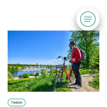
Siirry
suoraan
sisältöön
Pyöräliitto
Tiedote