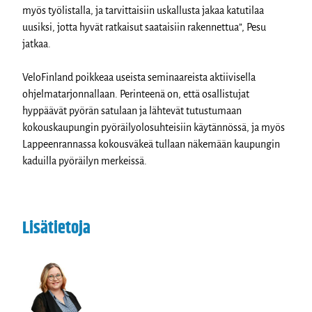
myös työlistalla, ja tarvittaisiin uskallusta jakaa katutilaa
uusiksi, jotta hyvät ratkaisut saataisiin rakennettua”, Pesu
jatkaa.
VeloFinland poikkeaa useista seminaareista aktiivisella
ohjelmatarjonnallaan. Perinteenä on, että osallistujat
hyppäävät pyörän satulaan ja lähtevät tutustumaan
kokouskaupungin pyöräilyolosuhteisiin käytännössä, ja myös
Lappeenrannassa kokousväkeä tullaan näkemään kaupungin
kaduilla pyöräilyn merkeissä.
Lisätietoja