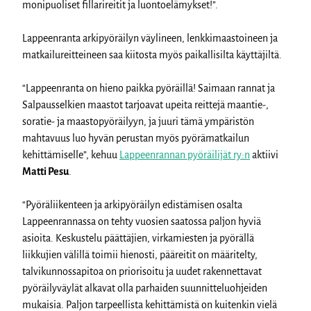
monipuoliset fillarireitit ja luontoelämykset!”.
Lappeenranta arkipyöräilyn väylineen, lenkkimaastoineen ja
matkailureitteineen saa kiitosta myös paikallisilta käyttäjiltä.
“Lappeenranta on hieno paikka pyöräillä! Saimaan rannat ja
Salpausselkien maastot tarjoavat upeita reittejä maantie-,
soratie- ja maastopyöräilyyn, ja juuri tämä ympäristön
mahtavuus luo hyvän perustan myös pyörämatkailun
kehittämiselle”, kehuu
Lappeenrannan pyöräilijät ry:n
aktiivi
Matti Pesu
.
“Pyöräliikenteen ja arkipyöräilyn edistämisen osalta
Lappeenrannassa on tehty vuosien saatossa paljon hyviä
asioita. Keskustelu päättäjien, virkamiesten ja pyörällä
liikkujien välillä toimii hienosti, pääreitit on määritelty,
talvikunnossapitoa on priorisoitu ja uudet rakennettavat
pyöräilyväylät alkavat olla parhaiden suunnitteluohjeiden
mukaisia. Paljon tarpeellista kehittämistä on kuitenkin vielä