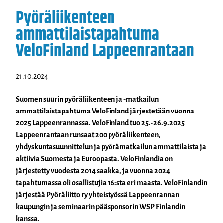
Pyöräliikenteen
ammattilaistapahtuma
VeloFinland Lappeenrantaan
21.10.2024
Suomen suurin pyöräliikenteen ja -matkailun
ammattilaistapahtuma VeloFinland järjestetään vuonna
2025 Lappeenrannassa. VeloFinland tuo 25.-26.9.2025
Lappeenrantaan runsaat 200 pyöräliikenteen,
yhdyskuntasuunnittelun ja pyörämatkailun ammattilaista ja
aktiivia Suomesta ja Euroopasta. VeloFinlandia on
järjestetty vuodesta 2014 saakka, ja vuonna 2024
tapahtumassa oli osallistujia 16:sta eri maasta. VeloFinlandin
järjestää Pyöräliitto ry yhteistyössä Lappeenrannan
kaupungin ja seminaarin pääsponsorin WSP Finlandin
kanssa.