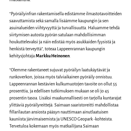
“Pyöräilyinfran rakentamisella edistämme ilmastotavoitteiden
saavuttamista sekä samalla lisäämme kaupungin ja sen
asuinalueiden viihtyvyyttä ja turvallisuutta. Haluamme tehdä
siirtymisen autosta pyörän satulaan mahdollisimman
houkuttelevaksi ja näin edistää myös asukkaiden fyysistä ja
henkistä terveyttä”, toteaa Lappeenrannan kaupungin
kehitysjohtaja
Markku Heinonen
.
“Olemme rakentaneet sujuvat pyöräilyn laatukäytävät ja
runkoverkon, joissa myös talviaikainen pyöräily onnistuu.
Lappeenrannan kestävien kulkumuotojen tavoite on ollut 55
prosenttia, ja edellisen tutkimuksen mukaan se oli jo 45
prosentin tasoa. Lisäksi maakunnallisesti on tarjolla kuntarajat
ylittäviä pyöräilyreittejä: Saimaan saaristoreitti mahdollistaa
fillarilautan ansiosta pääsyn nauttimaan ainutlaatuisen
kauniista järvimaisemista ja UNESCO Geopark -kohteista.
Tervetuloa kokemaan myös matkailijana Saimaan