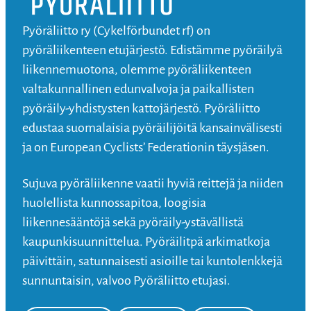
Pyöräliitto ry (Cykelförbundet rf) on
pyöräliikenteen etujärjestö. Edistämme pyöräilyä
liikennemuotona, olemme pyöräliikenteen
valtakunnallinen edunvalvoja ja paikallisten
pyöräily-yhdistysten kattojärjestö. Pyöräliitto
edustaa suomalaisia pyöräilijöitä kansainvälisesti
ja on European Cyclists’ Federationin täysjäsen.
Sujuva pyöräliikenne vaatii hyviä reittejä ja niiden
huolellista kunnossapitoa, loogisia
liikennesääntöjä sekä pyöräily-ystävällistä
kaupunkisuunnittelua. Pyöräilitpä arkimatkoja
päivittäin, satunnaisesti asioille tai kuntolenkkejä
sunnuntaisin, valvoo Pyöräliitto etujasi.