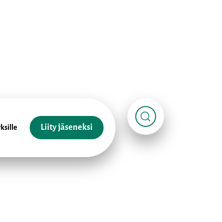
Liity jäseneksi
ksille