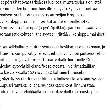
et pörrääjät ovat tärkeä osa luontoa, mutta tosiasia on, että
 verenimijöiden huomion kiusallisen hyvin. Syksy rauhoittaa
en maisemista huitomatta hyttysarmeijaa kimpustasi.
viikonloppuina harmillisen tuttu lause monille, jotka
lä junissa on väljempää ja pyöräpaikkoja paremmin saatavilla.
suoraan retkikohteen läheisyyteen, riittää viikonloppu mainiosti
moiset seikkailut mieluiten seuraavaa kesälomaa odottamaan, ja
teisiin. Kun päivät lyhenevät eikä päivänvalon puitteissa ehdi
, jotka usein jäävät tarpeettoman vähälle huomiolle. Oman
lvelut löytyvät bikeland.fi-osoitteesta. Pyörämatkailijan
 kasvoi kesällä 2023 jo yli 440 kohteen laajuiseksi.
, näyttäytyy tähtitaivaan kirkkaus kaikessa loistossaan syksyn
upussi rantakalliolle ja suuntaa katse kohti linnunrataa.
 riittävän tehokkailla etu- ja takavaloilla, ja muista pitää
: