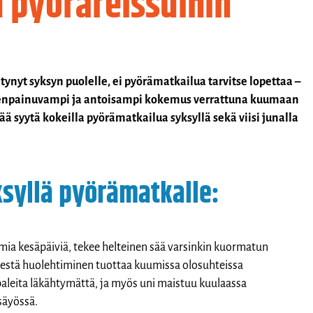
 pyöräreissuihin
tynyt syksyn puolelle, ei pyörämatkailua tarvitse lopettaa –
leenpainuvampi ja antoisampi kokemus verrattuna kuumaan
ää syytä kokeilla pyörämatkailua syksyllä sekä viisi junalla
ksyllä pyörämatkalle:
umia kesäpäiviä, tekee helteinen sää varsinkin kuormatun
estä huolehtiminen tuottaa kuumissa olosuhteissa
ipaleita läkähtymättä, ja myös uni maistuu kuulaassa
säyössä.