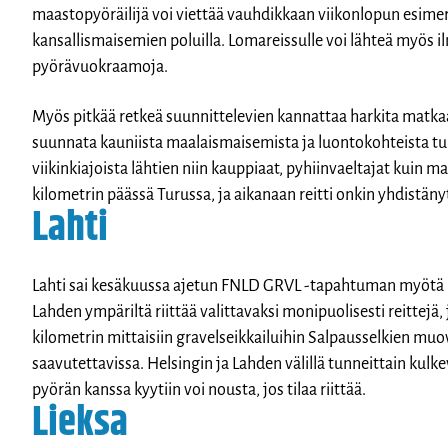
maastopyöräilijä voi viettää vauhdikkaan viikonlopun esimer
kansallismaisemien poluilla. Lomareissulle voi lähteä myös 
pyörävuokraamoja.
Myös pitkää retkeä suunnittelevien kannattaa harkita matk
suunnata kauniista maalaismaisemista ja luontokohteista tun
viikinkiajoista lähtien niin kauppiaat, pyhiinvaeltajat kuin
kilometrin päässä Turussa, ja aikanaan reitti onkin yhdistänyt 
Lahti
Lahti sai kesäkuussa ajetun FNLD GRVL -tapahtuman myötä k
Lahden ympäriltä riittää valittavaksi monipuolisesti reittejä, 
kilometrin mittaisiin gravelseikkailuihin Salpausselkien muo
saavutettavissa. Helsingin ja Lahden välillä tunneittain kulk
pyörän kanssa kyytiin voi nousta, jos tilaa riittää.
Lieksa