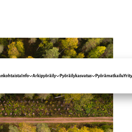
ankohtaista
Info
Arkipyöräily
Pyöräilykasvatus
Pyörämatkailu
Yrity