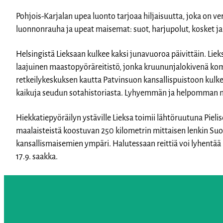
Pohjois-Karjalan upea luonto tarjoaa hiljaisuutta, joka on v
luonnonrauha ja upeat maisemat: suot, harjupolut, kosket ja
Helsingistä Lieksaan kulkee kaksi junavuoroa päivittäin. Lie
laajuinen maastopyöräreitistö, jonka kruununjalokivenä ko
retkeilykeskuksen kautta Patvinsuon kansallispuistoon kulke
kaikuja seudun sotahistoriasta. Lyhyemmän ja helpomman 
Hiekkatiepyöräilyn ystäville Lieksa toimii lähtöruutuna Pieli
maalaisteistä koostuvan 250 kilometrin mittaisen lenkin Su
kansallismaisemien ympäri. Halutessaan reittiä voi lyhentää pu
17.9. saakka.