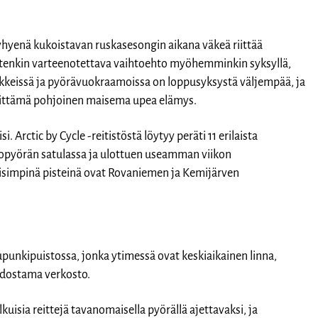
lyhyenä kukoistavan ruskasesongin aikana väkeä riittää
kuitenkin varteenotettava vaihtoehto myöhemminkin syksyllä,
ikkeissä ja pyörävuokraamoissa on loppusyksystä väljempää, ja
eittämä pohjoinen maisema upea elämys.
i. Arctic by Cycle -reitistöstä löytyy peräti 11 erilaista
stopyörän satulassa ja ulottuen useamman viikon
läisimpinä pisteinä ovat Rovaniemen ja Kemijärven
punkipuistossa, jonka ytimessä ovat keskiaikainen linna,
odostama verkosto.
kuisia reittejä tavanomaisella pyörällä ajettavaksi, ja