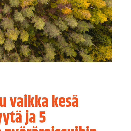
u vaikka kesä
ytä ja 5