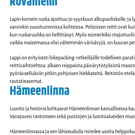
Rovaniemi
Lapin komein ruska ajoittuu jo syyskuun alkupuoliskolle, ja 
varsinkin suosituimmissa kohteissa. Pohjoisen reitit ovat 
kun ruskaruuhka on hellittänyt. Myös esimerkiksi majoitusli
vaikka maisemassa olisi vähemmän värisävyjä, on kuuran p
Lappi on erityisesti bikepacking-retkeilijälle todellinen paratiis
reittivaihtoehtoa, alkaen reippaista päivärytistyksistä maa
pyörävaelluksiin pitkin pohjoisen hiekkateitä. Reitistön ete
rautatieasemat.
Hämeenlinna
Luonto ja historia kohtaavat Hämeenlinnan kansallisessa kau
Vanajavesi rantoineen sekä puistojen ja luontoalueiden mu
Hämeenlinnassa ja sen lähiseudulla risteilee useita helppokul