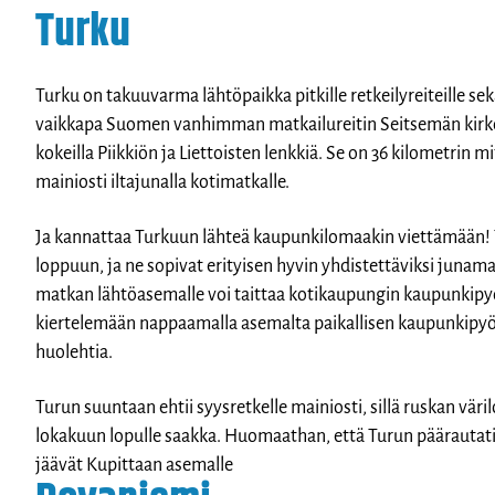
Turku
Turku on takuuvarma lähtöpaikka pitkille retkeilyreiteille se
vaikkapa Suomen vanhimman matkailureitin Seitsemän kirkon
kokeilla Piikkiön ja Liettoisten lenkkiä. Se on 36 kilometrin m
mainiosti iltajunalla kotimatkalle.
Ja kannattaa Turkuun lähteä kaupunkilomaakin viettämään! T
loppuun, ja ne sopivat erityisen hyvin yhdistettäviksi juna
matkan lähtöasemalle voi taittaa kotikaupungin kaupunkipyö
kiertelemään nappaamalla asemalta paikallisen kaupunkipyörä
huolehtia.
Turun suuntaan ehtii syysretkelle mainiosti, sillä ruskan väri
lokakuun lopulle saakka. Huomaathan, että Turun päärautat
jäävät Kupittaan asemalle