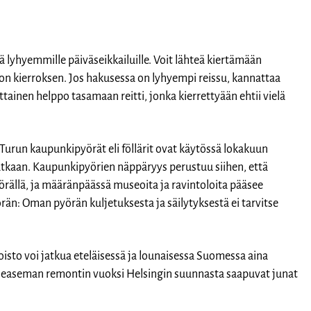
kä lyhyemmille päiväseikkailuille. Voit lähteä kiertämään
 kierroksen. Jos hakusessa on lyhyempi reissu, kannattaa
ittainen helppo tasamaan reitti, jonka kierrettyään ehtii vielä
urun kaupunkipyörät eli föllärit ovat käytössä lokakuun
matkaan. Kaupunkipyörien näppäryys perustuu siihen, että
rällä, ja määränpäässä museoita ja ravintoloita pääsee
n: Oman pyörän kuljetuksesta ja säilytyksestä ei tarvitse
loisto voi jatkua eteläisessä ja lounaisessa Suomessa aina
ieaseman remontin vuoksi Helsingin suunnasta saapuvat junat