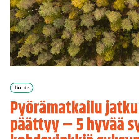
Tiedote
Pyörämatkailu jatku
päättyy – 5 hyvää sy