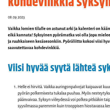
kohdevinkkiä syksyn
08.09.2023
Vaikka lomien tilalle on astunut arki ja kalenteri on kään
eikä kannata! Syksyinen pyörämatka voi olla jopa mie
ja ruuhkaiseen kesäsesonkiin. Pyöräliitto kokosi viisi hyv
saavutettavaa kohdevinkkiä.
Viisi hyvää syytä lähteä sy
Helle ei hirvitä. Vaikka auringonpalvojat kaipaavat ku
pyörän polkemisesta tukalaa puuhaa. Myös nesteytyks
päänvaivaa. Syksyn viileydessä voi polkea pitkiäkin ta
syysilmassa paremmin kuin trooppisen hiostavassa ke