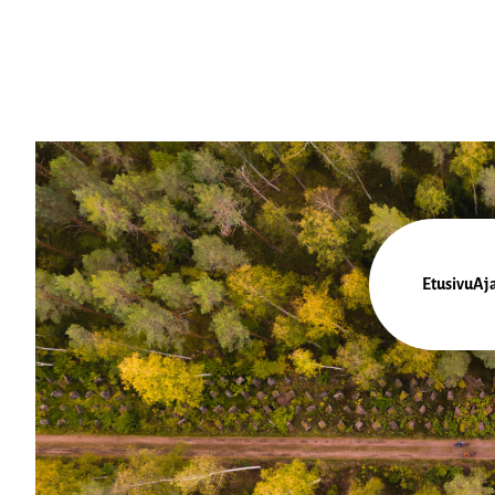
Siirry
suoraan
sisältöön
Pyöräliitto
Etusivu
Aj