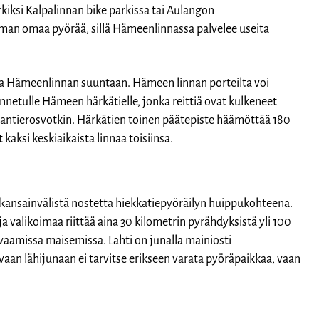
kiksi Kalpalinnan bike parkissa tai Aulangon
ilman omaa pyörää, sillä Hämeenlinnassa palvelee useita
aa Hämeenlinnan suuntaan. Hämeen linnan porteilta voi
netulle Hämeen härkätielle, jonka reittiä ovat kulkeneet
 maantierosvotkin. Härkätien toinen päätepiste häämöttää 180
kaksi keskiaikaista linnaa toisiinsa.
ansainvälistä nostetta hiekkatiepyöräilyn huippukohteena.
ja valikoimaa riittää aina 30 kilometrin pyrähdyksistä yli 100
vaamissa maisemissa. Lahti on junalla mainiosti
evaan lähijunaan ei tarvitse erikseen varata pyöräpaikkaa, vaan