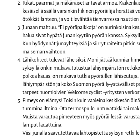
Itikat, paarmat ja mäkäräiset antavat armoa. Kaikenlais
kesäisellä säällä varsinkin hikinen pyöräilijä herättää
ötökkätilanteen, ja voit levähtää tienvarressa nautti
Junaan mahtuu. “Ei pyöräpaikkoja” on aurinkoisina kesä
haluaisivat hypätä junan kyytiin pyörän kanssa. Syksyl
Kun hyödynnät junayhteyksiä ja siirryt raiteita pitkin 
maiseman vaihtoon.
Lähikohteet tulevat läheisiksi. Moni jättää kunnianhi
syksyllä onkin mukava tutustua lähiympäristön retkikoh
polkea kauas, on mukava tutkia pyöräillen lähiseutuja
lähiympäristön ja koko Suomen pyöräily-ystävälliset pa
tarpeet huomioivien Welcome cyclist -yritysten verkosto
Pimeys on elämys! Toisin kuin vaaleina keskikesän öinä
tummina iltoina. Ota termospullo, untuvatakki tai maku
Muista varautua pimeyteen myös pyöräillessä: varustaudu
lamput ladattuina.
Viisi junalla saavutettavaa lähtöpistettä syksyn retkille