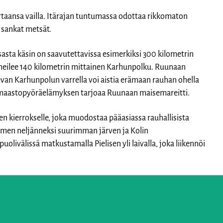
ertaansa vailla. Itärajan tuntumassa odottaa rikkomaton
 sankat metsät.
ksasta käsin on saavutettavissa esimerkiksi 300 kilometrin
meilee 140 kilometrin mittainen Karhunpolku. Ruunaan
van Karhunpolun varrella voi aistia erämaan rauhan ohella
maastopyöräelämyksen tarjoaa Ruunaan maisemareitti.
sen kierrokselle, joka muodostaa pääasiassa rauhallisista
omen neljänneksi suurimman järven ja Kolin
olivälissä matkustamalla Pielisen yli laivalla, joka liikennöi