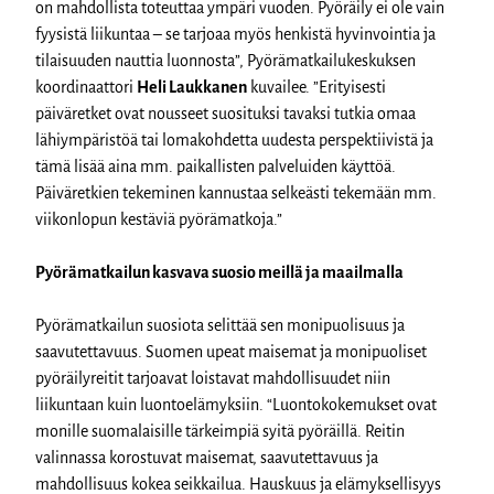
on mahdollista toteuttaa ympäri vuoden. Pyöräily ei ole vain
fyysistä liikuntaa – se tarjoaa myös henkistä hyvinvointia ja
tilaisuuden nauttia luonnosta”, Pyörämatkailukeskuksen
koordinaattori
Heli Laukkanen
kuvailee. ”Erityisesti
päiväretket ovat nousseet suosituksi tavaksi tutkia omaa
lähiympäristöä tai lomakohdetta uudesta perspektiivistä ja
tämä lisää aina mm. paikallisten palveluiden käyttöä.
Päiväretkien tekeminen kannustaa selkeästi tekemään mm.
viikonlopun kestäviä pyörämatkoja.”
Pyörämatkailun kasvava suosio meillä ja maailmalla
Pyörämatkailun suosiota selittää sen monipuolisuus ja
saavutettavuus. Suomen upeat maisemat ja monipuoliset
pyöräilyreitit tarjoavat loistavat mahdollisuudet niin
liikuntaan kuin luontoelämyksiin. “Luontokokemukset ovat
monille suomalaisille tärkeimpiä syitä pyöräillä. Reitin
valinnassa korostuvat maisemat, saavutettavuus ja
mahdollisuus kokea seikkailua. Hauskuus ja elämyksellisyys