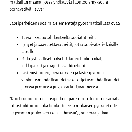
matkailun maana, jossa yhdistyvät luontoelämykset ja
perheystävällisyys.”
Lapsiperheiden suosimia elementtejä pyörämatkailussa ovat:
Turvalliset, autoliikenteeltä suojatut reitit
Lyhyet ja saavutettavat reitit, jotka sopivat eri-ikäisille
lapsille
Perheystävälliset palvelut, kuten taukopaikat,
leikkipaikat ja majoitusvaihtoehdot
Lastenistuinten, peräkärryjen ja lastenpyörien
vuokrausmahdollisuudet sekä kuljetusmahdollisuudet
junissa ja muissa julkisissa kulkuvälineissä
“Kun huomioimme lapsiperheet paremmin, luomme samalla
infrastruktuurin, joka houkuttelee ja rohkaisee pyöräretkille
laajemman joukon eri ikäisiä ihmisiä”, Jorasmaa jatkaa.