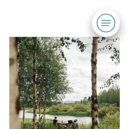
Siirry
suoraan
sisältöön
Pyöräliitto