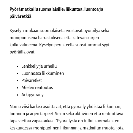
Pyörämatkailu suomalaisille: liikuntaa, luontoa ja
päiväretkiä
Kyselyn mukaan suomalaiset arvostavat pyöräilyä sekä
monipuolisena harrastuksena että kätevänä arjen
kulkuvälineenä. Kyselyn perusteella suosituimmat syyt
pyöräillä ovat:
Lenkkeily ja urheilu
Luonnossa liikkuminen
Päiväretket
Mielen rentoutus
Arkipyöräily
Nämä viisi kärkeä osoittavat, että pyöräily yhdistää liikunnan,
luonnon ja arjen tarpeet. Se on sekä aktiivinen että rentouttava
tapa viettää vapaa-aikaa. “Pyöräilystä on tullut suomalaisten
keskuudessa monipuolinen liikunnan ja matkailun muoto, jota