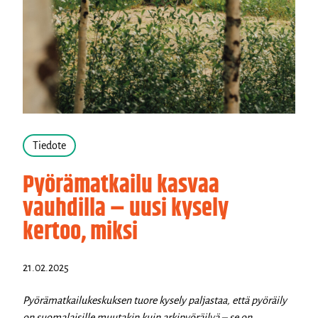
Tiedote
Pyörämatkailu kasvaa
vauhdilla – uusi kysely
kertoo, miksi
21.02.2025
Pyörämatkailukeskuksen tuore kysely paljastaa, että pyöräily
on suomalaisille muutakin kuin arkipyöräilyä – se on