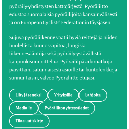
pyöräily-yhdistysten kattojärjestö. Pyöräliitto
edustaa suomalaisia pyöräilijöitä kansainvälisesti
ja on European Cyclists’ Federationin täysjäsen.
Sujuva pyöräliikenne vaatii hyviä reittejä ja niiden
huolellista kunnossapitoa, loogisia
liikennesääntöjä sekä pyöräily-ystävällistä
kaupunkisuunnittelua. Pyöräilitpä arkimatkoja
päivittäin, satunnaisesti asioille tai kuntolenkkejä
sunnuntaisin, valvoo Pyöräliitto etujasi.
Liity jäseneksi
Yrityksille
Lahjoita
Medialle
Pyöräliiton yhteystiedot
Tilaa uutiskirje