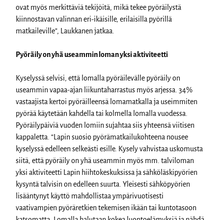
ovat myös merkittäviä tekijöitä, mikä tekee pyöräilystä
kiinnostavan valinnan eri-ikäisille, erilaisilla pyörillä
matkaileville”, Laukkanen jatkaa.
Pyöräily on yhä useammin loman yksi aktiviteetti
Kyselyssä selvisi, että lomalla pyöräilevälle pyöräily on
useammin vapaa-ajan liikuntaharrastus myös arjessa. 34%
vastaajista kertoi pyöräilleensä lomamatkalla ja useimmiten
pyörää käytetään kahdella tai kolmella lomalla vuodessa.
Pyöräilypäiviä vuoden lomiin sujahtaa siis yhteensä viitisen
kappaletta. “Lapin suosio pyörämatkailukohteena nousee
kyselyssä edelleen selkeästi esille. Kysely vahvistaa uskomusta
siitä, että pyöräily on yhä useammin myös mm. talviloman
yksi aktiviteetti Lapin hiihtokeskuksissa ja sähköläskipyörien
kysyntä talvisin on edelleen suurta. Yleisesti sähköpyörien
lisääntynyt käyttö mahdollistaa ympärivuotisesti
vaativampien pyöräretkien tekemisen ikään tai kuntotasoon
katsomatta. Lomalla halutaan kokea luontoelämyksiä ja nähdä