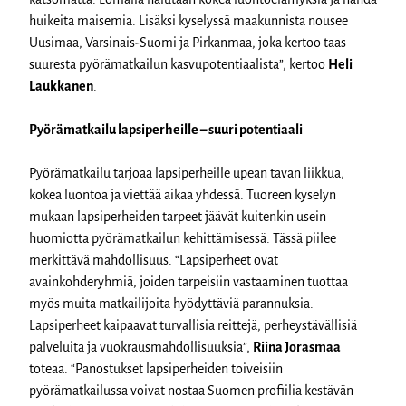
huikeita maisemia. Lisäksi kyselyssä maakunnista nousee
Uusimaa, Varsinais-Suomi ja Pirkanmaa, joka kertoo taas
suuresta pyörämatkailun kasvupotentiaalista”, kertoo
Heli
Laukkanen
.
Pyörämatkailu lapsiperheille – suuri potentiaali
Pyörämatkailu tarjoaa lapsiperheille upean tavan liikkua,
kokea luontoa ja viettää aikaa yhdessä. Tuoreen kyselyn
mukaan lapsiperheiden tarpeet jäävät kuitenkin usein
huomiotta pyörämatkailun kehittämisessä. Tässä piilee
merkittävä mahdollisuus. “Lapsiperheet ovat
avainkohderyhmiä, joiden tarpeisiin vastaaminen tuottaa
myös muita matkailijoita hyödyttäviä parannuksia.
Lapsiperheet kaipaavat turvallisia reittejä, perheystävällisiä
palveluita ja vuokrausmahdollisuuksia”,
Riina Jorasmaa
toteaa. “Panostukset lapsiperheiden toiveisiin
pyörämatkailussa voivat nostaa Suomen profiilia kestävän