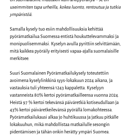
useimmiten tapa urheilla, kokea luonto, rentoutua ja tutkia
ympäristöä.
Samalla kysely tuo esiin mahdollisuuksia kehittää
pyörämatkailua Suomessa entistä houkuttelevammaksi ja
monipuolisemmaksi. Kyselyn avulla pyrittiin selvittämään,
mitä kaikkea pyöräily erityisesti vapaa-ajalla suomalaisille
merkitsee.
Suuri Suomalainen Pyörämatkailukysely toteutettiin
avoimena kyselylinkkinä syys-lokakuun 2024 aikana, ja
vastauksia tuli yhteensä 1243 kappaletta. Kyselyyn
vastanneista 80% kertoi pyörämatkailleensa vuonna 2024.
Heistä 97 % kertoi tekevänsä päiväretkiä kotiseudullaan ja
43% kertoi päiväretkeilevänsä pyörällä lomakohteessa.
Pyörämatkailukausi alkaa jo huhtikuussa ja jatkuu pitkälle
lokakuuhun, mikä mahdollistaa matkailulle sesongin
pidentämisen ja tähän onkin herätty ympäri Suomea.