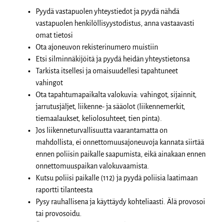
Pyydä vastapuolen yhteystiedot ja pyydä nähdä
vastapuolen henkilöllisyystodistus, anna vastaavasti
omat tietosi
Ota ajoneuvon rekisterinumero muistiin
Etsi silminnäkijöitä ja pyydä heidän yhteystietonsa
Tarkista itsellesi ja omaisuudellesi tapahtuneet
vahingot
Ota tapahtumapaikalta valokuvia: vahingot, sijainnit,
jarrutusjäljet, liikenne- ja sääolot (liikennemerkit,
tiemaalaukset, keliolosuhteet, tien pinta).
Jos liikenneturvallisuutta vaarantamatta on
mahdollista, ei onnettomuusajoneuvoja kannata siirtää
ennen poliisin paikalle saapumista, eikä ainakaan ennen
onnettomuuspaikan valokuvaamista.
Kutsu poliisi paikalle (112) ja pyydä poliisia laatimaan
raportti tilanteesta
Pysy rauhallisena ja käyttäydy kohteliaasti. Älä provosoi
tai provosoidu.