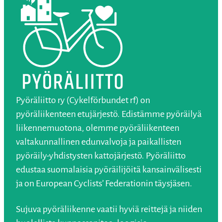
Pyöräliitto ry (Cykelförbundet rf) on
pyöräliikenteen etujärjestö. Edistämme pyöräilyä
liikennemuotona, olemme pyöräliikenteen
valtakunnallinen edunvalvoja ja paikallisten
pyöräily-yhdistysten kattojärjestö. Pyöräliitto
edustaa suomalaisia pyöräilijöitä kansainvälisesti
ja on European Cyclists’ Federationin täysjäsen.
Sujuva pyöräliikenne vaatii hyviä reittejä ja niiden