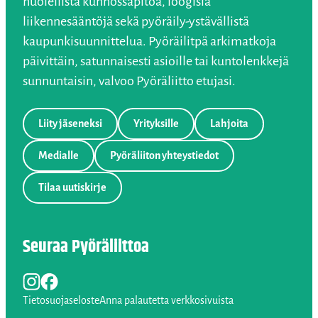
huolellista kunnossapitoa, loogisia
liikennesääntöjä sekä pyöräily-ystävällistä
kaupunkisuunnittelua. Pyöräilitpä arkimatkoja
päivittäin, satunnaisesti asioille tai kuntolenkkejä
sunnuntaisin, valvoo Pyöräliitto etujasi.
Liity jäseneksi
Yrityksille
Lahjoita
Medialle
Pyöräliiton yhteystiedot
Tilaa uutiskirje
Seuraa Pyöräliittoa
Instagram
Facebook
LinkedIn
Tietosuojaseloste
Anna palautetta verkkosivuista