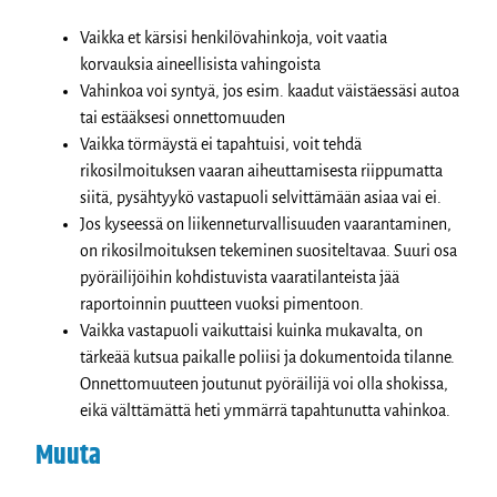
Vaikka et kärsisi henkilövahinkoja, voit vaatia
korvauksia aineellisista vahingoista
Vahinkoa voi syntyä, jos esim. kaadut väistäessäsi autoa
tai estääksesi onnettomuuden
Vaikka törmäystä ei tapahtuisi, voit tehdä
rikosilmoituksen vaaran aiheuttamisesta riippumatta
siitä, pysähtyykö vastapuoli selvittämään asiaa vai ei.
Jos kyseessä on liikenneturvallisuuden vaarantaminen,
on rikosilmoituksen tekeminen suositeltavaa. Suuri osa
pyöräilijöihin kohdistuvista vaaratilanteista jää
raportoinnin puutteen vuoksi pimentoon.
Vaikka vastapuoli vaikuttaisi kuinka mukavalta, on
tärkeää kutsua paikalle poliisi ja dokumentoida tilanne.
Onnettomuuteen joutunut pyöräilijä voi olla shokissa,
eikä välttämättä heti ymmärrä tapahtunutta vahinkoa.
Muuta