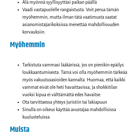
Älä myönnä syyllisyyttäsi paikan päällä
Vaadi vastapuolelle rangaistusta. Voit perua tämän
myöhemmin, mutta ilman tätä vaatimusta saatat
asianomistajarikoksissa menettää mahdollisuuden
korvauksiin.
Myöhemmin
Tarkistuta vammasi lääkärissä, jos on pienikin epäilys
loukkaantumisesta. Tämä voi olla myöhemmin tärkeää
myös vakuutusasioiden kannalta. Huomaa, että kaikki
vammat eivät ole heti havaittavissa, ja shokkitilan
vuoksi kipua ei välttämättä edes havaitse.
Ota tarvittaessa yhteys juristiin tai lakiapuun
Sinulla on oikeus käyttää avustajaa mahdollisissa
kuulusteluissa
Muista