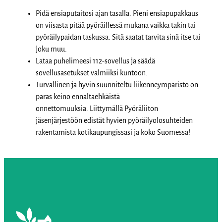
Pidä ensiaputaitosi ajan tasalla. Pieni ensiapupakkaus
on viisasta pitää pyöräillessä mukana vaikka takin tai
pyöräilypaidan taskussa. Sitä saatat tarvita sinä itse tai
joku muu.
Lataa puhelimeesi 112-sovellus ja säädä
sovellusasetukset valmiiksi kuntoon.
Turvallinen ja hyvin suunniteltu liikenneympäristö on
paras keino ennaltaehkäistä
onnettomuuksia. Liittymällä Pyöräliiton
jäsenjärjestöön edistät hyvien pyöräilyolosuhteiden
rakentamista kotikaupungissasi ja koko Suomessa!