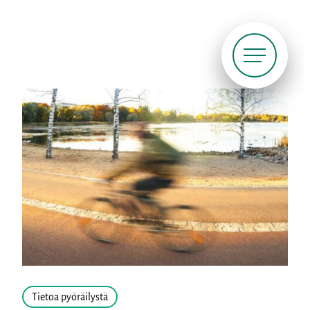
Siirry
suoraan
sisältöön
Pyöräliitto
Tietoa pyöräilystä