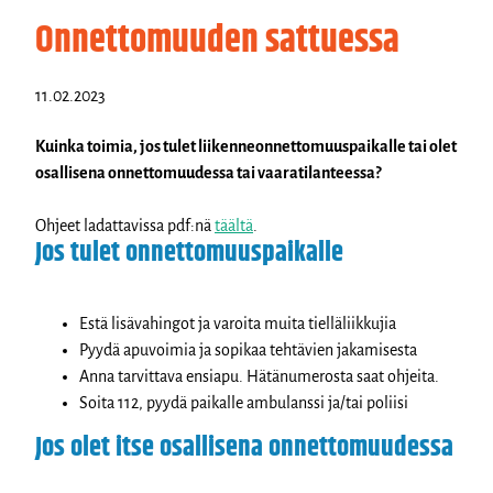
Onnettomuuden sattuessa
11.02.2023
Kuinka toimia, jos tulet liikenneonnettomuuspaikalle tai olet
osallisena onnettomuudessa tai vaaratilanteessa?
Ohjeet ladattavissa pdf:nä
täältä
.
Jos tulet onnettomuuspaikalle
Estä lisävahingot ja varoita muita tielläliikkujia
Pyydä apuvoimia ja sopikaa tehtävien jakamisesta
Anna tarvittava ensiapu. Hätänumerosta saat ohjeita.
Soita 112, pyydä paikalle ambulanssi ja/tai poliisi
Jos olet itse osallisena onnettomuudessa