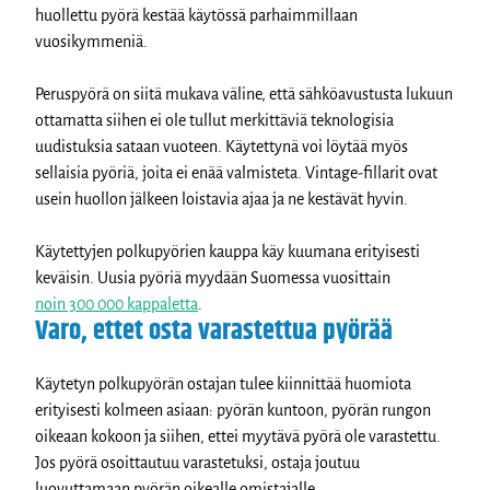
huollettu pyörä kestää käytössä parhaimmillaan
vuosikymmeniä.
Peruspyörä on siitä mukava väline, että sähköavustusta lukuun
ottamatta siihen ei ole tullut merkittäviä teknologisia
uudistuksia sataan vuoteen. Käytettynä voi löytää myös
sellaisia pyöriä, joita ei enää valmisteta. Vintage-fillarit ovat
usein huollon jälkeen loistavia ajaa ja ne kestävät hyvin.
Käytettyjen polkupyörien kauppa käy kuumana erityisesti
keväisin. Uusia pyöriä myydään Suomessa vuosittain
noin 300 000 kappaletta
.
Varo, ettet osta varastettua pyörää
Käytetyn polkupyörän ostajan tulee kiinnittää huomiota
erityisesti kolmeen asiaan: pyörän kuntoon, pyörän rungon
oikeaan kokoon ja siihen, ettei myytävä pyörä ole varastettu.
Jos pyörä osoittautuu varastetuksi, ostaja joutuu
luovuttamaan pyörän oikealle omistajalle.