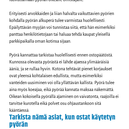
Erityisesti arvokkaiden ja liian halvalta vaikuttavien pyörien
kohdalla pyörän alkuperä tulee varmistaa huolellisesti.
Epäilyttävän myyjän voi tunnistaa siitä, että hän esimerkiksi
panttaa henkilötietojaan tai haluaa tehdä kaupat yleisellä
parkkipaikalla oman kotinsa sijaan.
Pyörä kannattaa tarkistaa huolellisesti ennen ostopäätöstä.
Kunnossa olevasta pyörästä ei lähde ajaessa ylimääräisiä
ääniä, ja se rullaa hyvin. Kotona tehtävät pienet korjaukset
ovat yleensä kohtalaisen edullista, mutta esimerkiksi
vanteiden uusiminen voi olla yllättävän kallista. Pyörä tulee
aina myös koeajaa, eikä pyörää kannata maksaa näkemättä.
Oikean kokoisella pyörällä ajaminen on vaivatonta, raajoilla ei
tarvitse kurotella eikä polvet osu ohjaustankoon sitä
kääntäessä.
Tarkista nämä asiat, kun ostat käytetyn
pyörän