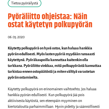
Tietoa pyöräilystä
Pyöräliitto ohjeistaa: Näin
ostat käytetyn polkupyörän
06.05.2020
Käytetty polkupyörä on hyvä ostos, kun haluaa hankkia
pyörän edullisesti. Myös lasten pyöriä myydään runsaasti
käytettynä. Pyöräkaupoilla kannattaa kuitenkin olla
tarkkana. Pyöräliitto vinkkaa, mitä polkupyörästä kannattaa
tarkistaa ennen ostopäätöstä ja miten välttyä varastetun
pyörän ostamiselta.
Käytetty polkupyörä on erinomainen vaihtoehto, jos haluaa
hankkia pyörän edullisesti. Kun polkupyörä jää pois
aktiivisesta käytöstä, sen eteenpäin myyminen on
kiertotaloutta parhaimmillaan. Hyvin pidetty ja säännöllisesti