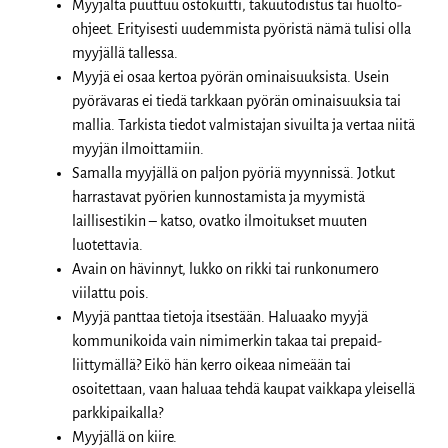
Myyjältä puuttuu ostokuitti, takuutodistus tai huolto-
ohjeet. Erityisesti uudemmista pyöristä nämä tulisi olla
myyjällä tallessa.
Myyjä ei osaa kertoa pyörän ominaisuuksista. Usein
pyörävaras ei tiedä tarkkaan pyörän ominaisuuksia tai
mallia. Tarkista tiedot valmistajan sivuilta ja vertaa niitä
myyjän ilmoittamiin.
Samalla myyjällä on paljon pyöriä myynnissä. Jotkut
harrastavat pyörien kunnostamista ja myymistä
laillisestikin – katso, ovatko ilmoitukset muuten
luotettavia.
Avain on hävinnyt, lukko on rikki tai runkonumero
viilattu pois.
Myyjä panttaa tietoja itsestään. Haluaako myyjä
kommunikoida vain nimimerkin takaa tai prepaid-
liittymällä? Eikö hän kerro oikeaa nimeään tai
osoitettaan, vaan haluaa tehdä kaupat vaikkapa yleisellä
parkkipaikalla?
Myyjällä on kiire.