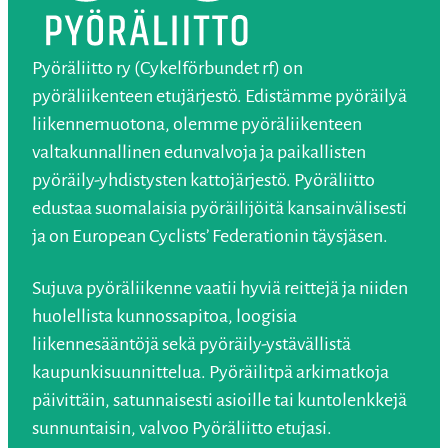
Pyöräliitto ry (Cykelförbundet rf) on
pyöräliikenteen etujärjestö. Edistämme pyöräilyä
liikennemuotona, olemme pyöräliikenteen
valtakunnallinen edunvalvoja ja paikallisten
pyöräily-yhdistysten kattojärjestö. Pyöräliitto
edustaa suomalaisia pyöräilijöitä kansainvälisesti
ja on European Cyclists’ Federationin täysjäsen.
Sujuva pyöräliikenne vaatii hyviä reittejä ja niiden
huolellista kunnossapitoa, loogisia
liikennesääntöjä sekä pyöräily-ystävällistä
kaupunkisuunnittelua. Pyöräilitpä arkimatkoja
päivittäin, satunnaisesti asioille tai kuntolenkkejä
sunnuntaisin, valvoo Pyöräliitto etujasi.