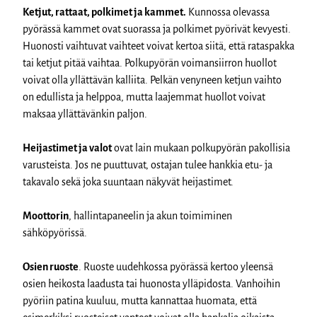
Ketjut, rattaat, polkimet ja kammet.
Kunnossa olevassa
pyörässä kammet ovat suorassa ja polkimet pyörivät kevyesti.
Huonosti vaihtuvat vaihteet voivat kertoa siitä, että rataspakka
tai ketjut pitää vaihtaa. Polkupyörän voimansiirron huollot
voivat olla yllättävän kalliita. Pelkän venyneen ketjun vaihto
on edullista ja helppoa, mutta laajemmat huollot voivat
maksaa yllättävänkin paljon.
Heijastimet ja valot
ovat lain mukaan polkupyörän pakollisia
varusteista. Jos ne puuttuvat, ostajan tulee hankkia etu- ja
takavalo sekä joka suuntaan näkyvät heijastimet.
Moottorin
, hallintapaneelin ja akun toimiminen
sähköpyörissä.
Osien ruoste
. Ruoste uudehkossa pyörässä kertoo yleensä
osien heikosta laadusta tai huonosta ylläpidosta. Vanhoihin
pyöriin patina kuuluu, mutta kannattaa huomata, että