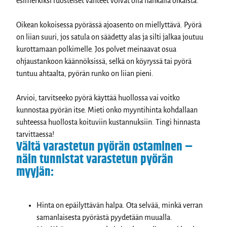
esimerkiksi ruosteiset vanteet voivat olla hankalia oikaista.
Oikean kokoisessa pyörässä ajoasento on miellyttävä. Pyörä
on liian suuri, jos satula on säädetty alas ja silti jalkaa joutuu
kurottamaan polkimelle. Jos polvet meinaavat osua
ohjaustankoon käännöksissä, selkä on köyryssä tai pyörä
tuntuu ahtaalta, pyörän runko on liian pieni.
Arvioi, tarvitseeko pyörä käyttää huollossa vai voitko
kunnostaa pyörän itse. Mieti onko myyntihinta kohdallaan
suhteessa huollosta koituviin kustannuksiin. Tingi hinnasta
tarvittaessa!
Vältä varastetun pyörän ostaminen –
näin tunnistat varastetun pyörän
myyjän:
Hinta on epäilyttävän halpa. Ota selvää, minkä verran
samanlaisesta pyörästä pyydetään muualla.