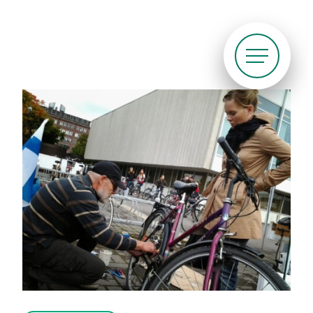
Siirry
suoraan
sisältöön
Pyöräliitto