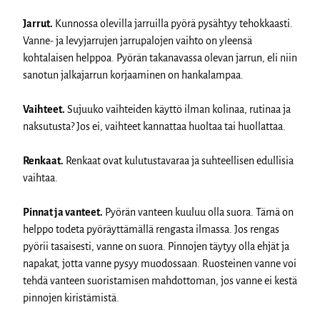
Jarrut.
Kunnossa olevilla jarruilla pyörä pysähtyy tehokkaasti.
Vanne- ja levyjarrujen jarrupalojen vaihto on yleensä
kohtalaisen helppoa. Pyörän takanavassa olevan jarrun, eli niin
sanotun jalkajarrun korjaaminen on hankalampaa.
Vaihteet.
Sujuuko vaihteiden käyttö ilman kolinaa, rutinaa ja
naksutusta? Jos ei, vaihteet kannattaa huoltaa tai huollattaa.
Renkaat.
Renkaat ovat kulutustavaraa ja suhteellisen edullisia
vaihtaa.
Pinnat ja vanteet.
Pyörän vanteen kuuluu olla suora. Tämä on
helppo todeta pyöräyttämällä rengasta ilmassa. Jos rengas
pyörii tasaisesti, vanne on suora. Pinnojen täytyy olla ehjät ja
napakat, jotta vanne pysyy muodossaan. Ruosteinen vanne voi
tehdä vanteen suoristamisen mahdottoman, jos vanne ei kestä
pinnojen kiristämistä.