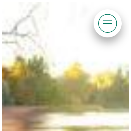
Siirry
suoraan
sisältöön
Pyöräliitto