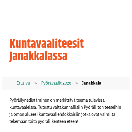
Kuntavaaliteesit
Janakkalassa
Etusivu
>
Pyörävaalit 2025
>
Janakkala
Pyöräilynedistäminen on merkittävä teema tulevissa
kuntavaaleissa. Tutustu valtakunnallisiin Pyöräliiton teeseihin
ja oman alueesi kuntavaaliehdokkaisiin
jotka ovat valmiita
tekemään töitä pyöräliikenteen eteen!