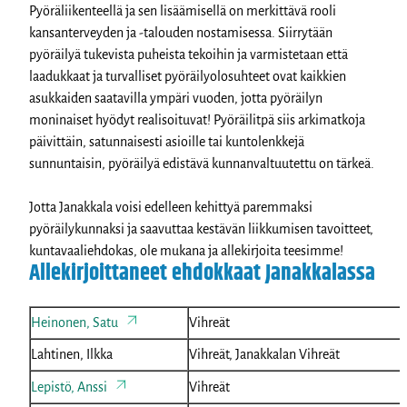
Pyöräliikenteellä ja sen lisäämisellä on merkittävä rooli
kansanterveyden ja -talouden nostamisessa. Siirrytään
pyöräilyä tukevista puheista tekoihin ja varmistetaan että
laadukkaat ja turvalliset pyöräilyolosuhteet ovat kaikkien
asukkaiden saatavilla ympäri vuoden, jotta pyöräilyn
moninaiset hyödyt realisoituvat! Pyöräilitpä siis arkimatkoja
päivittäin, satunnaisesti asioille tai kuntolenkkejä
sunnuntaisin, pyöräilyä edistävä kunnanvaltuutettu on tärkeä.
Jotta Janakkala voisi edelleen kehittyä paremmaksi
pyöräilykunnaksi ja saavuttaa kestävän liikkumisen tavoitteet,
kuntavaaliehdokas, ole mukana ja allekirjoita teesimme!
Allekirjoittaneet ehdokkaat Janakkalassa
Heinonen, Satu
Vihreät
Lahtinen, Ilkka
Vihreät, Janakkalan Vihreät
Lepistö, Anssi
Vihreät