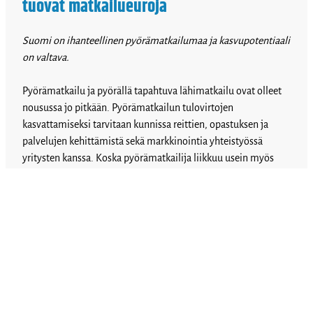
tuovat matkailueuroja
Suomi on ihanteellinen pyörämatkailumaa ja kasvupotentiaali
on valtava.
Pyörämatkailu ja pyörällä tapahtuva lähimatkailu ovat olleet
nousussa jo pitkään. Pyörämatkailun tulovirtojen
kasvattamiseksi tarvitaan kunnissa reittien, opastuksen ja
palvelujen kehittämistä sekä markkinointia yhteistyössä
yritysten kanssa. Koska pyörämatkailija liikkuu usein myös
julkisilla kulkuvälineillä, liityntäpysäköinti ja matkaketjujen
kehittäminen on tärkeää.
Allekirjoita
Me allekirjoittaneet sitoudumme kannattamaan
kunnassamme pyöräilyn ja pyörämatkailun edistämistä ja