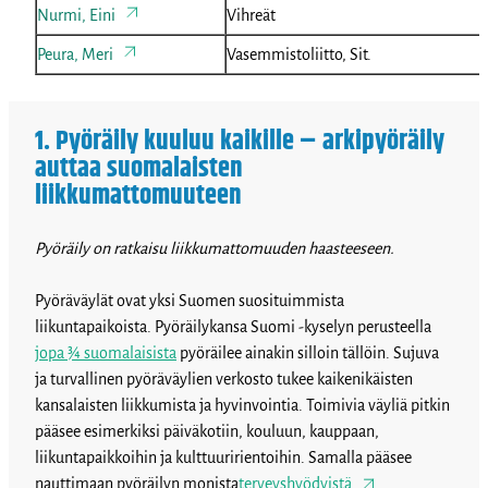
Nurmi, Eini
Vihreät
Peura, Meri
Vasemmistoliitto, Sit.
1. Pyöräily kuuluu kaikille – arkipyöräily
auttaa suomalaisten
liikkumattomuuteen
Pyöräily on ratkaisu liikkumattomuuden haasteeseen.
Pyöräväylät ovat yksi Suomen suosituimmista
liikuntapaikoista. Pyöräilykansa Suomi -kyselyn perusteella
jopa ¾ suomalaisista
pyöräilee ainakin silloin tällöin. Sujuva
ja turvallinen pyöräväylien verkosto tukee kaikenikäisten
kansalaisten liikkumista ja hyvinvointia. Toimivia väyliä pitkin
pääsee esimerkiksi päiväkotiin, kouluun, kauppaan,
liikuntapaikkoihin ja kulttuuririentoihin. Samalla pääsee
nauttimaan pyöräilyn monista
terveyshyödyistä
.