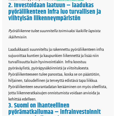
2. Investoidaan laatuun – laadukas
pyöräliikenteen infra luo turvallisen ja
viihtyisän liikenneympäristön
Pyöräliikenne tulee suunnitella toimivaksi kaikille lapsista
ikäihmisiin.
Laadukkaasti suunniteltu ja rakennettu pyöräliikenteen infra
sujuvoittaa kuntien ja kaupunkien liikennettä ja lisää niin
turvallisuutta kuin hyvinvointiakin. Infra koostuu
pyöräväylistä, pyöräpysäköinnistä ja viitoituksesta.
Pyöräliikenteeseen tulee panostaa, koska se on päästötön,
hiljainen, taloudellinen ja terveyttä edistävä tapa liikkua.
Pyöräliikenteen seurantadatan kerääminen on myös oleellista,
jotta liikenneratkaisujen onnistumista voidaan arvioida ja
kehittää edelleen.
3. Suomi on ihanteellinen
pyörämatkailumaa – infrainvestoinnit