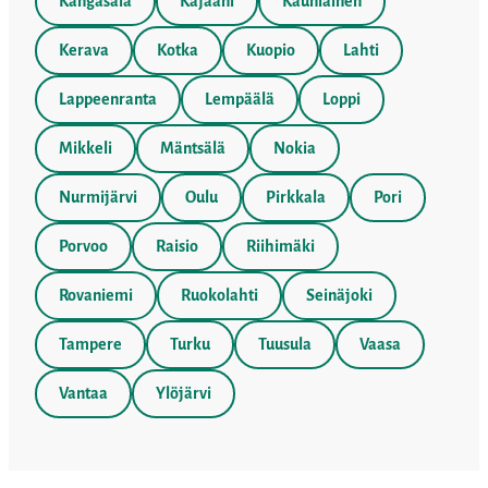
Kangasala
Kajaani
Kauniainen
Kerava
Kotka
Kuopio
Lahti
Lappeenranta
Lempäälä
Loppi
Mikkeli
Mäntsälä
Nokia
Nurmijärvi
Oulu
Pirkkala
Pori
Porvoo
Raisio
Riihimäki
Rovaniemi
Ruokolahti
Seinäjoki
Tampere
Turku
Tuusula
Vaasa
Vantaa
Ylöjärvi