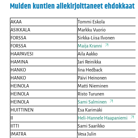
Muiden kuntien allekirjoittaneet ehdokkaat
AKAA
Tommi Eskola
ASIKKALA
Markku Vuorio
FORSSA
Sirkka-Liisa Ilvonen
FORSSA
Maija Kranni
HAAPAVESI
Aila Aakko
HAMINA
Jari Reinikka
HANKO
Iina Hedback
HANKO
Päivi Heinonen
HEINOLA
Matti Nieminen
HEINOLA
Risto Turunen
HEINOLA
Sami Salminen
HUITTINEN
Esa Karimäki
II
Heli-Hannele Haapaniemi
IITTI
Sami Saarikko
IMATRA
Vesa Julin