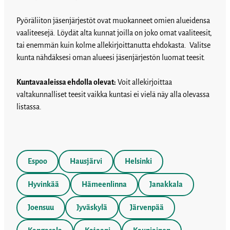
Pyöräliiton jäsenjärjestöt ovat muokanneet omien alueidensa
vaaliteesejä. Löydät alta kunnat joilla on joko omat vaaliteesit,
tai enemmän kuin kolme allekirjoittanutta ehdokasta. Valitse
kunta nähdäksesi oman alueesi jäsenjärjestön luomat teesit.
Kuntavaaleissa ehdolla olevat:
Voit allekirjoittaa
valtakunnalliset teesit vaikka kuntasi ei vielä näy alla olevassa
listassa.
Espoo
Hausjärvi
Helsinki
Hyvinkää
Hämeenlinna
Janakkala
Joensuu
Jyväskylä
Järvenpää