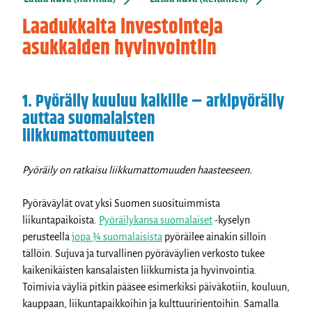
Laadukkaita investointeja
asukkaiden hyvinvointiin
1. Pyöräily kuuluu kaikille – arkipyöräily
auttaa suomalaisten
liikkumattomuuteen
Pyöräily on ratkaisu liikkumattomuuden haasteeseen.
Pyöräväylät ovat yksi Suomen suosituimmista
liikuntapaikoista.
Pyöräilykansa suomalaiset
-kyselyn
perusteella
jopa ¾ suomalaisista
pyöräilee ainakin silloin
tällöin. Sujuva ja turvallinen pyöräväylien verkosto tukee
kaikenikäisten kansalaisten liikkumista ja hyvinvointia.
Toimivia väyliä pitkin pääsee esimerkiksi päiväkotiin, kouluun,
kauppaan, liikuntapaikkoihin ja kulttuuririentoihin. Samalla