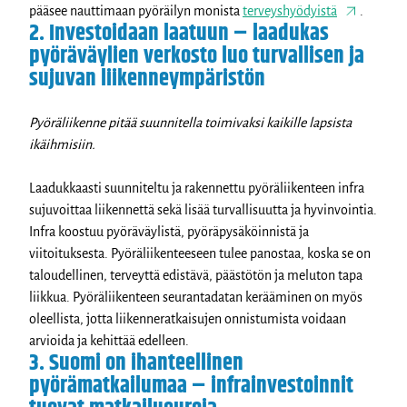
pääsee nauttimaan pyöräilyn monista
terveyshyödyistä
.
2. Investoidaan laatuun – laadukas
pyöräväylien verkosto luo turvallisen ja
sujuvan liikenneympäristön
Pyöräliikenne pitää suunnitella toimivaksi kaikille lapsista
ikäihmisiin.
Laadukkaasti suunniteltu ja rakennettu pyöräliikenteen infra
sujuvoittaa liikennettä sekä lisää turvallisuutta ja hyvinvointia.
Infra koostuu pyöräväylistä, pyöräpysäköinnistä ja
viitoituksesta. Pyöräliikenteeseen tulee panostaa, koska se on
taloudellinen, terveyttä edistävä, päästötön ja meluton tapa
liikkua. Pyöräliikenteen seurantadatan kerääminen on myös
oleellista, jotta liikenneratkaisujen onnistumista voidaan
arvioida ja kehittää edelleen.
3. Suomi on ihanteellinen
pyörämatkailumaa – infrainvestoinnit