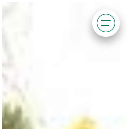
Siirry
suoraan
sisältöön
Pyöräliitto