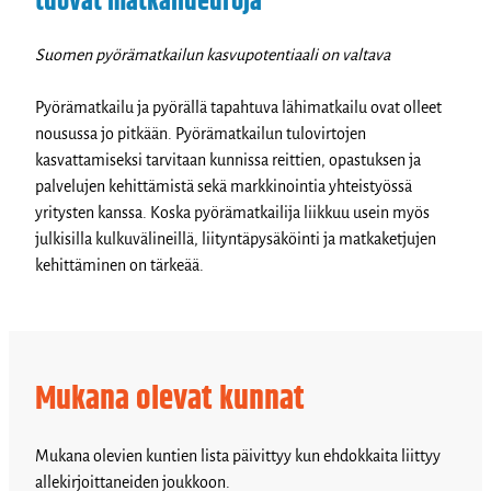
tuovat matkailueuroja
Suomen pyörämatkailun kasvupotentiaali on valtava
Pyörämatkailu ja pyörällä tapahtuva lähimatkailu ovat olleet
nousussa jo pitkään. Pyörämatkailun tulovirtojen
kasvattamiseksi tarvitaan kunnissa reittien, opastuksen ja
palvelujen kehittämistä sekä markkinointia yhteistyössä
yritysten kanssa. Koska pyörämatkailija liikkuu usein myös
julkisilla kulkuvälineillä, liityntäpysäköinti ja matkaketjujen
kehittäminen on tärkeää.
Mukana olevat kunnat
Mukana olevien kuntien lista päivittyy kun ehdokkaita liittyy
allekirjoittaneiden joukkoon.