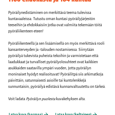
Pyöräilynedistäminen on merkittävä teema tulevissa
kuntavaaleissa. Tutustu oman kuntasi pyöräilyjärjestön
teeseihin ja ehdokkaisiin
jotka ovat valmiita tekemään töitä
pyöräliikenteen eteen!
Pyöräliikenteellä ja sen lisäämisellä on myös merkittävä rooli
kansanterveyden ja -talouden nostamisessa.
Siirrytään
pyöräilyä tukevista puheista tekoihin ja varmistetaan että
laadukkaat ja turvalliset pyöräilyolosuhteet ovat kaikkien
asukkaiden saatavilla ympäri vuoden, jotta pyöräilyn
moninaiset hyödyt realisoituvat! Pyöräilitpä siis arkimatkoja
päivittäin, satunnaisesti asioille tai kuntolenkkejä
sunnuntaisin, pyöräilyä edistävä kunnanvaltuutettu on tärkeä.
Voit ladata
Pyöräilyn puolesta
kuvakehyksen alta.
Lataa kuva (harmaa)
Lataa kuva (keltainen)