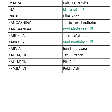
IMATRA
Kaisu Lautamies
INARI
Ida Lassila
INKOO
Elina Ahde
KANGASNIEMI
Terttu-Liisa Lindholm
KANKAANPÄÄ
Petri Ahokangas
KARKKILA
Teemu Matinpuro
KARKKILA
Mari Rautiainen
KARVIA
Joni Lentovaara
KAUHAJOKI
Tatu Siltanen
KAUHAJOKI
Piia Äijö
KEMIJÄRVI
Pirkka Aalto
KIRKKONUMMI
Lauri Lavanti
KIRKKONUMMI
Anja Presnukhina
KIRKKONUMMI
Merja Teräsvuori
KITTILÄ
Marita Toivanen
KOUVOLA
Tuija Ranta
KOUVOLA
Katri Tuohimäki