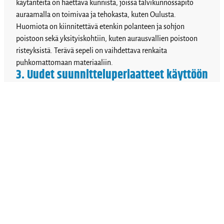
käytänteitä on haettava kunnista, joissa talvikunnossapito
auraamalla on toimivaa ja tehokasta, kuten Oulusta.
Huomiota on kiinnitettävä etenkin polanteen ja sohjon
poistoon sekä yksityiskohtiin, kuten aurausvallien poistoon
risteyksistä. Terävä sepeli on vaihdettava renkaita
puhkomattomaan materiaaliin.
3. Uudet suunnitteluperiaatteet käyttöön
Laadukkaat ja turvalliset järjestelyt edellyttävät nykyisten
suunnittelukäytäntöjen nykyaikaistamista. Kauniaisten tulee
ottaa käyttöön uusi Väyläviraston
Pyöräliikenteen suunnitteluohje
.
Tärkeimpiä parannusta vaativia asioita ovat risteysjärjestelyt,
reunakivet, laadukkaat yhteydet Kauniaisten ja Espoon
aluekeskusten välillä sekä turvalliset yhteydet kouluihin.
Jalankulkijoiden ja pyöräilijöiden turvallisuus edellyttää
toisistaan erillisiä jalkakäytäviä ja pyöräteitä. Hiljaisilla
kaduilla ei tarvita pyöräteitä, vaan parhaita ratkaisuita ovat