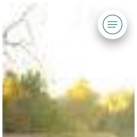
Siirry
suoraan
sisältöön
Pyöräliitto