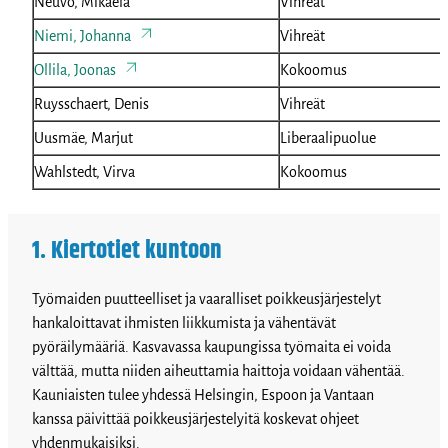
Neuvo, Mikaela
Vihreät
Niemi, Johanna
Vihreät
Ollila, Joonas
Kokoomus
Ruysschaert, Denis
Vihreät
Uusmäe, Marjut
Liberaalipuolue
Wahlstedt, Virva
Kokoomus
1. Kiertotiet kuntoon
Työmaiden puutteelliset ja vaaralliset poikkeusjärjestelyt
hankaloittavat ihmisten liikkumista ja vähentävät
pyöräilymääriä. Kasvavassa kaupungissa työmaita ei voida
välttää, mutta niiden aiheuttamia haittoja voidaan vähentää.
Kauniaisten tulee yhdessä Helsingin, Espoon ja Vantaan
kanssa päivittää poikkeusjärjestelyitä koskevat ohjeet
yhdenmukaisiksi.