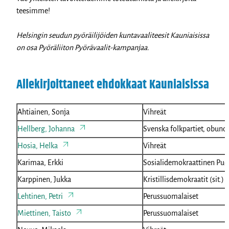
teesimme!
Helsingin seudun pyöräilijöiden kuntavaaliteesit Kauniaisissa
on osa Pyöräliiton Pyörävaalit-kampanjaa.
Allekirjoittaneet ehdokkaat Kauniaisissa
Ahtiainen, Sonja
Vihreät
Hellberg, Johanna
Svenska folkpartiet, obund
Hosia, Helka
Vihreät
Karimaa, Erkki
Sosialidemokraattinen Puo
Karppinen, Jukka
Kristillisdemokraatit (sit.)
Lehtinen, Petri
Perussuomalaiset
Miettinen, Taisto
Perussuomalaiset