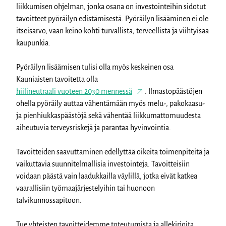
liikkumisen ohjelman, jonka osana on investointeihin sidotut
tavoitteet pyöräilyn edistämisestä. Pyöräilyn lisääminen ei ole
itseisarvo, vaan keino kohti turvallista, terveellistä ja viihtyisää
kaupunkia.
Pyöräilyn lisäämisen tulisi olla myös keskeinen osa
Kauniaisten tavoitetta olla
hiilineutraali vuoteen 2030 mennessä
. Ilmastopäästöjen
ohella pyöräily auttaa vähentämään myös melu-, pakokaasu-
ja pienhiukkaspäästöjä sekä vähentää liikkumattomuudesta
aiheutuvia terveysriskejä ja parantaa hyvinvointia.
Tavoitteiden saavuttaminen edellyttää oikeita toimenpiteitä ja
vaikuttavia suunnitelmallisia investointeja. Tavoitteisiin
voidaan päästä vain laadukkailla väylillä, jotka eivät katkea
vaarallisiin työmaajärjestelyihin tai huonoon
talvikunnossapitoon.
Tue yhteisten tavoitteidemme toteutumista ja allekirjoita