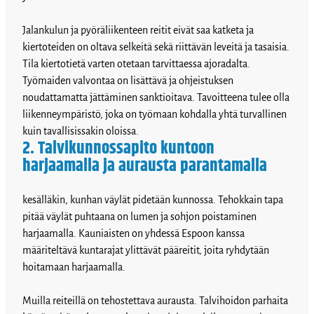
Jalankulun ja pyöräliikenteen reitit eivät saa katketa ja
kiertoteiden on oltava selkeitä sekä riittävän leveitä ja tasaisia.
Tila kiertotietä varten otetaan tarvittaessa ajoradalta.
Työmaiden valvontaa on lisättävä ja ohjeistuksen
noudattamatta jättäminen sanktioitava. Tavoitteena tulee olla
liikenneympäristö, joka on työmaan kohdalla yhtä turvallinen
kuin tavallisissakin oloissa.
2. Talvikunnossapito kuntoon
harjaamalla ja aurausta parantamalla
kesälläkin, kunhan väylät pidetään kunnossa. Tehokkain tapa
pitää väylät puhtaana on lumen ja sohjon poistaminen
harjaamalla. Kauniaisten on yhdessä Espoon kanssa
määriteltävä kuntarajat ylittävät pääreitit, joita ryhdytään
hoitamaan harjaamalla.
Muilla reiteillä on tehostettava aurausta. Talvihoidon parhaita