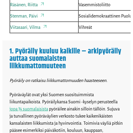
Räsänen, Riitta
Vasemmistoliitto
Stenman, Päivi
Sosialidemokraattinen Puolu
Viitasaari, Vilma
Vihreät
1. Pyöräily kuuluu kaikille – arkipyöräily
auttaa suomalaisten
liikkumattomuuteen
Pyöräily on ratkaisu liikkumattomuuden haasteeseen.
Pyöräväylät ovat yksi Suomen suosituimmista
liikuntapaikoista. Pyöräilykansa Suomi -kyselyn perusteella
jopa ¾ suomalaisista
pyöräilee ainakin silloin tällöin. Sujuva
ja turvallinen pyöräväylien verkosto tukee kaikenikäisten
kansalaisten liikkumista ja hyvinvointia. Toimivia väyliä pitkin
pääsee esimerkiksi päiväkotiin, kouluun, kauppaan,