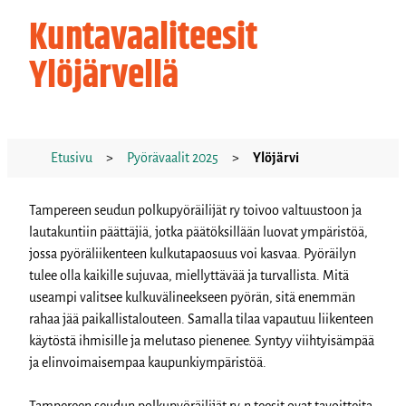
Kuntavaaliteesit
Ylöjärvellä
Etusivu
>
Pyörävaalit 2025
>
Ylöjärvi
Tampereen seudun polkupyöräilijät ry toivoo valtuustoon ja
lautakuntiin päättäjiä, jotka päätöksillään luovat ympäristöä,
jossa pyöräliikenteen kulkutapaosuus voi kasvaa. Pyöräilyn
tulee olla kaikille sujuvaa, miellyttävää ja turvallista. Mitä
useampi valitsee kulkuvälineekseen pyörän, sitä enemmän
rahaa jää paikallistalouteen. Samalla tilaa vapautuu liikenteen
käytöstä ihmisille ja melutaso pienenee. Syntyy viihtyisämpää
ja elinvoimaisempaa kaupunkiympäristöä.
Tampereen seudun polkupyöräilijät ry:n teesit ovat tavoitteita