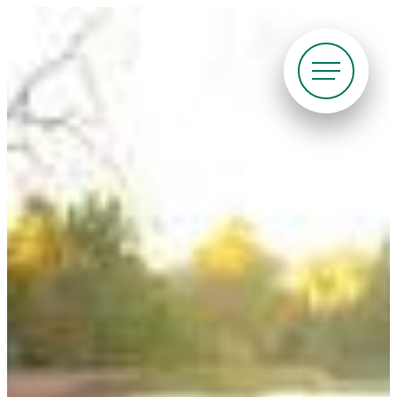
Siirry
suoraan
sisältöön
Pyöräliitto