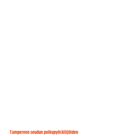
Tampereen seudun polkupyöräilijöiden