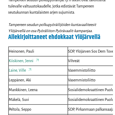
tulevalle valtuustokaudelle, jotka edistävät Tampereen
seutukunnan kuntalaisten arjen sujumista.
Tampereen seudun polkupyöräilijöiden kuntavaaliteesit
Ylöjärvellä on osa Pyöräliiton Pyörävaalit-kampanjaa.
Allekirjoittaneet ehdokkaat Ylöjärvellä
Heinonen, Pauli
SDP, Ylöjärven Sos Dem Tover
Kiiskinen, Jenni
Vihreät
Laine, Ville
Vasemmistoliitto
Leppänen, Aki
Vasemmistoliitto
Mankkinen, Leena
Sosialidemokraattinen Puolu
Mäkelä, Suvi
Sosialidemokraattinen Puolu
Peltola, Seppo
SDP, Pirkanmaan palkansaaja