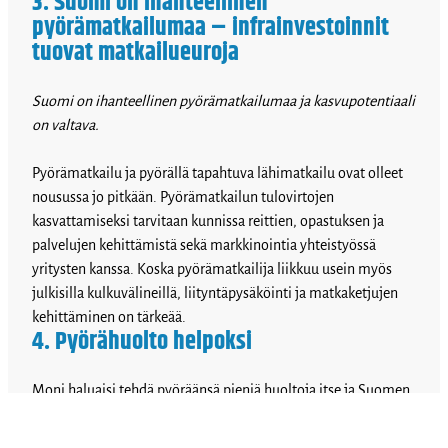
3. Suomi on ihanteellinen
pyörämatkailumaa – infrainvestoinnit
tuovat matkailueuroja
Suomi on ihanteellinen pyörämatkailumaa ja kasvupotentiaali
on valtava.
Pyörämatkailu ja pyörällä tapahtuva lähimatkailu ovat olleet
nousussa jo pitkään. Pyörämatkailun tulovirtojen
kasvattamiseksi tarvitaan kunnissa reittien, opastuksen ja
palvelujen kehittämistä sekä markkinointia yhteistyössä
yritysten kanssa. Koska pyörämatkailija liikkuu usein myös
julkisilla kulkuvälineillä, liityntäpysäköinti ja matkaketjujen
kehittäminen on tärkeää.
4. Pyörähuolto helpoksi
Moni haluaisi tehdä pyöräänsä pieniä huoltoja itse ja Suomen
ilmastossa pyörä on tarpeen pestä säännöllisesti. Kuitenkin
moni pyörävarasto on sellainen, ettei tilaa ole tehdä