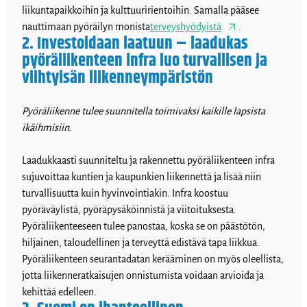
liikuntapaikkoihin ja kulttuuririentoihin. Samalla pääsee
nauttimaan pyöräilyn monista
terveyshyödyistä
.
2. Investoidaan laatuun – laadukas
pyöräliikenteen infra luo turvallisen ja
viihtyisän liikenneympäristön
Pyöräliikenne tulee suunnitella toimivaksi kaikille lapsista
ikäihmisiin.
Laadukkaasti suunniteltu ja rakennettu pyöräliikenteen infra
sujuvoittaa kuntien ja kaupunkien liikennettä ja lisää niin
turvallisuutta kuin hyvinvointiakin. Infra koostuu
pyöräväylistä, pyöräpysäköinnistä ja viitoituksesta.
Pyöräliikenteeseen tulee panostaa, koska se on päästötön,
hiljainen, taloudellinen ja terveyttä edistävä tapa liikkua.
Pyöräliikenteen seurantadatan kerääminen on myös oleellista,
jotta liikenneratkaisujen onnistumista voidaan arvioida ja
kehittää edelleen.