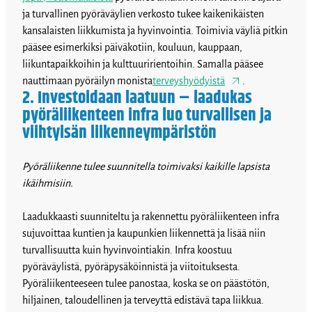
ja turvallinen pyöräväylien verkosto tukee kaikenikäisten
kansalaisten liikkumista ja hyvinvointia. Toimivia väyliä pitkin
pääsee esimerkiksi päiväkotiin, kouluun, kauppaan,
liikuntapaikkoihin ja kulttuuririentoihin. Samalla pääsee
nauttimaan pyöräilyn monista
terveyshyödyistä
.
2. Investoidaan laatuun – laadukas
pyöräliikenteen infra luo turvallisen ja
viihtyisän liikenneympäristön
Pyöräliikenne tulee suunnitella toimivaksi kaikille lapsista
ikäihmisiin.
Laadukkaasti suunniteltu ja rakennettu pyöräliikenteen infra
sujuvoittaa kuntien ja kaupunkien liikennettä ja lisää niin
turvallisuutta kuin hyvinvointiakin. Infra koostuu
pyöräväylistä, pyöräpysäköinnistä ja viitoituksesta.
Pyöräliikenteeseen tulee panostaa, koska se on päästötön,
hiljainen, taloudellinen ja terveyttä edistävä tapa liikkua.