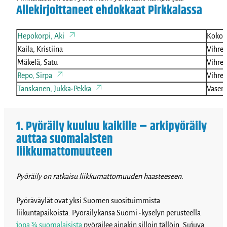
Allekirjoittaneet ehdokkaat Pirkkalassa
Hepokorpi, Aki
Koko
Kaila, Kristiina
Vihreä
Mäkelä, Satu
Vihreä
Repo, Sirpa
Vihreä
Tanskanen, Jukka-Pekka
Vasem
1. Pyöräily kuuluu kaikille – arkipyöräily
auttaa suomalaisten
liikkumattomuuteen
Pyöräily on ratkaisu liikkumattomuuden haasteeseen.
Pyöräväylät ovat yksi Suomen suosituimmista
liikuntapaikoista. Pyöräilykansa Suomi -kyselyn perusteella
jopa ¾ suomalaisista
pyöräilee ainakin silloin tällöin. Sujuva