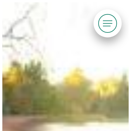
Siirry
suoraan
sisältöön
Pyöräliitto