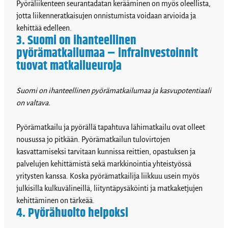
Pyöräliikenteen seurantadatan kerääminen on myös oleellista,
jotta liikenneratkaisujen onnistumista voidaan arvioida ja
kehittää edelleen.
3. Suomi on ihanteellinen
pyörämatkailumaa – infrainvestoinnit
tuovat matkailueuroja
Suomi on ihanteellinen pyörämatkailumaa ja kasvupotentiaali
on valtava.
Pyörämatkailu ja pyörällä tapahtuva lähimatkailu ovat olleet
nousussa jo pitkään. Pyörämatkailun tulovirtojen
kasvattamiseksi tarvitaan kunnissa reittien, opastuksen ja
palvelujen kehittämistä sekä markkinointia yhteistyössä
yritysten kanssa. Koska pyörämatkailija liikkuu usein myös
julkisilla kulkuvälineillä, liityntäpysäköinti ja matkaketjujen
kehittäminen on tärkeää.
4. Pyörähuolto helpoksi