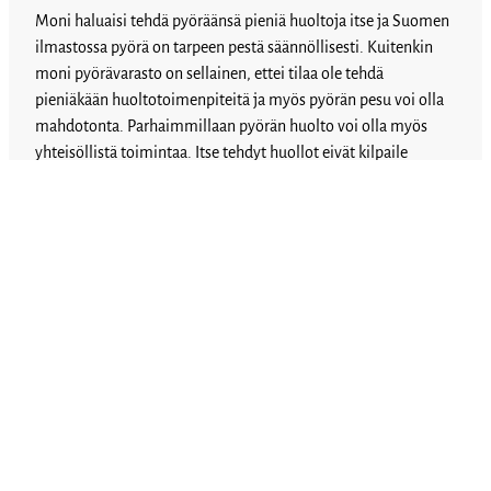
Moni haluaisi tehdä pyöräänsä pieniä huoltoja itse ja Suomen
ilmastossa pyörä on tarpeen pestä säännöllisesti. Kuitenkin
moni pyörävarasto on sellainen, ettei tilaa ole tehdä
pieniäkään huoltotoimenpiteitä ja myös pyörän pesu voi olla
mahdotonta. Parhaimmillaan pyörän huolto voi olla myös
yhteisöllistä toimintaa. Itse tehdyt huollot eivät kilpaile
kaupallisten toimijoiden kanssa.
Ratkaisuna perustetaan pyöränpesupaikkoja esimerkiksi
matonpesupaikkojen yhteyteen ja tuetaan toimintaa, jossa
asukkaille luodaan mahdollisuuksia huoltaa itse omaa
pyöräänsä.
Allekirjoita
Tehdään yhdessä Tampereen seudusta parempi
pyöräilijöille!