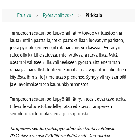
Etusivu
>
Pyörävaalit 2025
>
Pirkkala
Tampereen seudun polkupyöräilijät ry toivoo valtuustoon ja
lautakuntiin päättäjiä, jotka päätöksillään luovat ympäristöä,
jossa pyöräliikenteen kulkutapaosuus voi kasvaa. Pyöräilyn
tulee olla kaikille sujuvaa, miellyttävää ja turvallista. Mitä
useampi valitsee kulkuvälineekseen pyörän, sitä enemmän
rahaa jää paikallistalouteen. Samalla tilaa vapautuu liikenteen
käytöstä ihmisille ja melutaso pienenee. Syntyy viihtyisämpää
ja elinvoimaisempaa kaupunkiympäristöä.
Tampereen seudun polkupyöräilijät ry:n teesit ovat tavoitteita
tulevalle valtuustokaudelle, jotka edistävät Tampereen
seutukunnan kuntalaisten arjen sujumista.
Tampereen seudun polkupyöräilijöiden kuntavaaliteesit
Pirkkalassa on osa Pyöräliiton Pyörävaalit-kampanjaa.