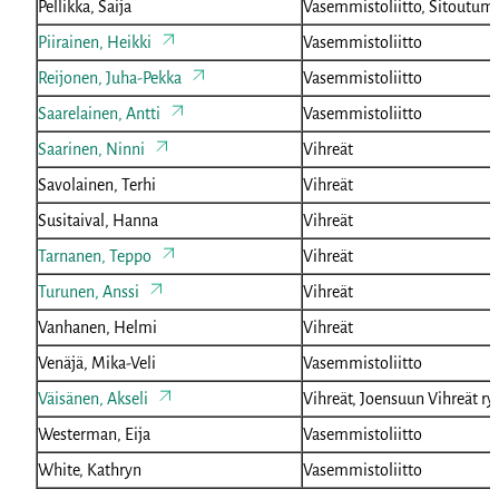
Pellikka, Saija
Vasemmistoliitto, Sitoutum
Piirainen, Heikki
Vasemmistoliitto
Reijonen, Juha-Pekka
Vasemmistoliitto
Saarelainen, Antti
Vasemmistoliitto
Saarinen, Ninni
Vihreät
Savolainen, Terhi
Vihreät
Susitaival, Hanna
Vihreät
Tarnanen, Teppo
Vihreät
Turunen, Anssi
Vihreät
Vanhanen, Helmi
Vihreät
Venäjä, Mika-Veli
Vasemmistoliitto
Väisänen, Akseli
Vihreät, Joensuun Vihreät ry
Westerman, Eija
Vasemmistoliitto
White, Kathryn
Vasemmistoliitto