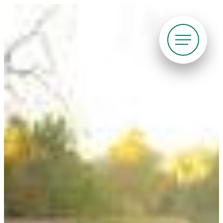
Siirry
suoraan
sisältöön
Pyöräliitto