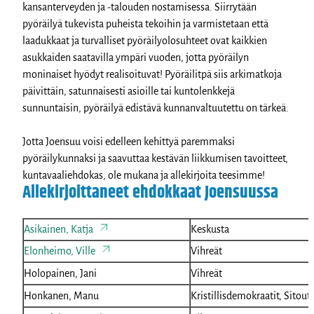
kansanterveyden ja -talouden nostamisessa. Siirrytään
pyöräilyä tukevista puheista tekoihin ja varmistetaan että
laadukkaat ja turvalliset pyöräilyolosuhteet ovat kaikkien
asukkaiden saatavilla ympäri vuoden, jotta pyöräilyn
moninaiset hyödyt realisoituvat! Pyöräilitpä siis arkimatkoja
päivittäin, satunnaisesti asioille tai kuntolenkkejä
sunnuntaisin, pyöräilyä edistävä kunnanvaltuutettu on tärkeä.
Jotta Joensuu voisi edelleen kehittyä paremmaksi
pyöräilykunnaksi ja saavuttaa kestävän liikkumisen tavoitteet,
kuntavaaliehdokas, ole mukana ja allekirjoita teesimme!
Allekirjoittaneet ehdokkaat Joensuussa
Asikainen, Katja
Keskusta
Elonheimo, Ville
Vihreät
Holopainen, Jani
Vihreät
Honkanen, Manu
Kristillisdemokraatit, Sitou