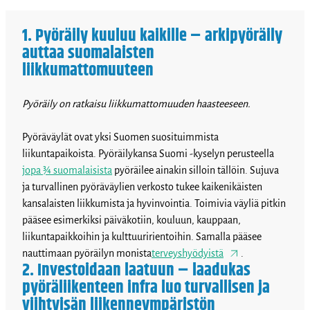
1. Pyöräily kuuluu kaikille – arkipyöräily
auttaa suomalaisten
liikkumattomuuteen
Pyöräily on ratkaisu liikkumattomuuden haasteeseen.
Pyöräväylät ovat yksi Suomen suosituimmista
liikuntapaikoista. Pyöräilykansa Suomi -kyselyn perusteella
jopa ¾ suomalaisista
pyöräilee ainakin silloin tällöin. Sujuva
ja turvallinen pyöräväylien verkosto tukee kaikenikäisten
kansalaisten liikkumista ja hyvinvointia. Toimivia väyliä pitkin
pääsee esimerkiksi päiväkotiin, kouluun, kauppaan,
liikuntapaikkoihin ja kulttuuririentoihin. Samalla pääsee
nauttimaan pyöräilyn monista
terveyshyödyistä
.
2. Investoidaan laatuun – laadukas
pyöräliikenteen infra luo turvallisen ja
viihtyisän liikenneympäristön