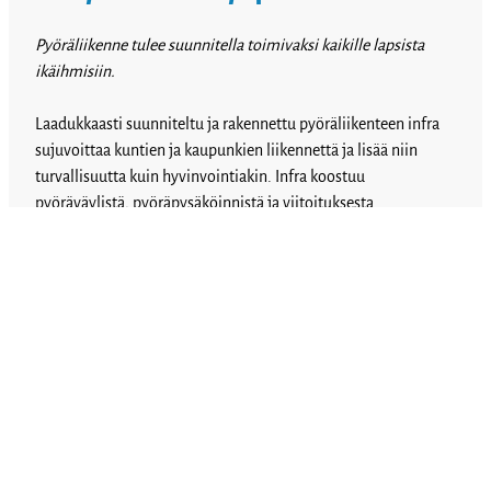
Pyöräliikenne tulee suunnitella toimivaksi kaikille lapsista
ikäihmisiin.
Laadukkaasti suunniteltu ja rakennettu pyöräliikenteen infra
sujuvoittaa kuntien ja kaupunkien liikennettä ja lisää niin
turvallisuutta kuin hyvinvointiakin. Infra koostuu
pyöräväylistä, pyöräpysäköinnistä ja viitoituksesta.
Pyöräliikenteeseen tulee panostaa, koska se on päästötön,
hiljainen, taloudellinen ja terveyttä edistävä tapa liikkua.
Pyöräliikenteen seurantadatan kerääminen on myös oleellista,
jotta liikenneratkaisujen onnistumista voidaan arvioida ja
kehittää edelleen.
3. Suomi on ihanteellinen
pyörämatkailumaa – infrainvestoinnit
tuovat matkailueuroja
Suomi on ihanteellinen pyörämatkailumaa ja kasvupotentiaali