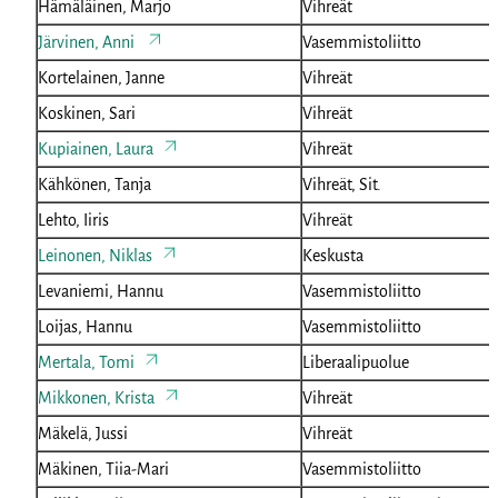
Hämäläinen, Marjo
Vihreät
Järvinen, Anni
Vasemmistoliitto
Kortelainen, Janne
Vihreät
Koskinen, Sari
Vihreät
Kupiainen, Laura
Vihreät
Kähkönen, Tanja
Vihreät, Sit.
Lehto, Iiris
Vihreät
Leinonen, Niklas
Keskusta
Levaniemi, Hannu
Vasemmistoliitto
Loijas, Hannu
Vasemmistoliitto
Mertala, Tomi
Liberaalipuolue
Mikkonen, Krista
Vihreät
Mäkelä, Jussi
Vihreät
Mäkinen, Tiia-Mari
Vasemmistoliitto