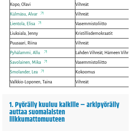
Kopo, Olavi
Vihreät
Külmäsu, Alvar
Vihreät
Lientola, Elisa
Vasemmistoliitto
Liuksiala, Jenny
Kristillisdemokraatit
Puusaari, Riina
Vihreät
Pyhälammi, Allu
Lahden Vihreät, Hämeen Vihre
Savolainen, Mika
Vasemmistoliitto
Smolander, Lea
Kokoomus
Valkkio-Loponen, Taina
Vihreät
1. Pyöräily kuuluu kaikille – arkipyöräily
auttaa suomalaisten
liikkumattomuuteen