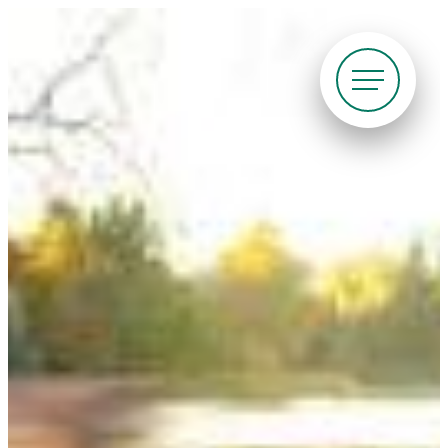
Siirry
suoraan
sisältöön
Pyöräliitto