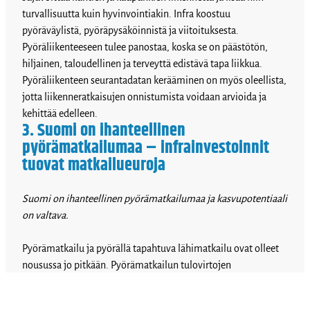
turvallisuutta kuin hyvinvointiakin. Infra koostuu
pyöräväylistä, pyöräpysäköinnistä ja viitoituksesta.
Pyöräliikenteeseen tulee panostaa, koska se on päästötön,
hiljainen, taloudellinen ja terveyttä edistävä tapa liikkua.
Pyöräliikenteen seurantadatan kerääminen on myös oleellista,
jotta liikenneratkaisujen onnistumista voidaan arvioida ja
kehittää edelleen.
3. Suomi on ihanteellinen
pyörämatkailumaa – infrainvestoinnit
tuovat matkailueuroja
Suomi on ihanteellinen pyörämatkailumaa ja kasvupotentiaali
on valtava.
Pyörämatkailu ja pyörällä tapahtuva lähimatkailu ovat olleet
nousussa jo pitkään. Pyörämatkailun tulovirtojen
kasvattamiseksi tarvitaan kunnissa reittien, opastuksen ja
palvelujen kehittämistä sekä markkinointia yhteistyössä