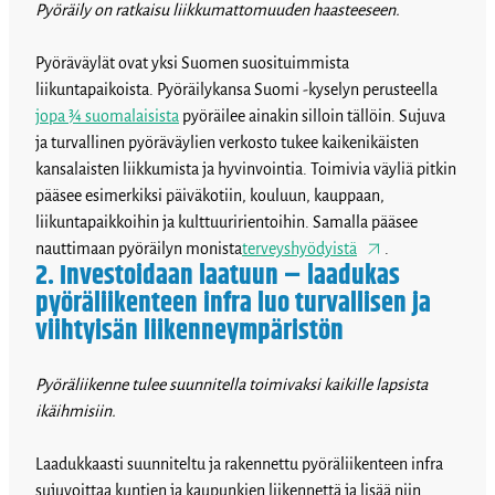
Pyöräily on ratkaisu liikkumattomuuden haasteeseen.
Pyöräväylät ovat yksi Suomen suosituimmista
liikuntapaikoista. Pyöräilykansa Suomi -kyselyn perusteella
jopa ¾ suomalaisista
pyöräilee ainakin silloin tällöin. Sujuva
ja turvallinen pyöräväylien verkosto tukee kaikenikäisten
kansalaisten liikkumista ja hyvinvointia. Toimivia väyliä pitkin
pääsee esimerkiksi päiväkotiin, kouluun, kauppaan,
liikuntapaikkoihin ja kulttuuririentoihin. Samalla pääsee
nauttimaan pyöräilyn monista
terveyshyödyistä
.
2. Investoidaan laatuun – laadukas
pyöräliikenteen infra luo turvallisen ja
viihtyisän liikenneympäristön
Pyöräliikenne tulee suunnitella toimivaksi kaikille lapsista
ikäihmisiin.
Laadukkaasti suunniteltu ja rakennettu pyöräliikenteen infra
sujuvoittaa kuntien ja kaupunkien liikennettä ja lisää niin