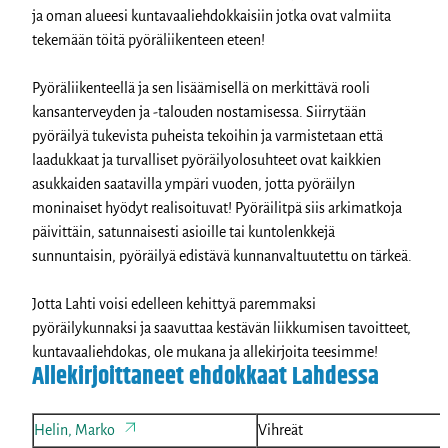
ja oman alueesi kuntavaaliehdokkaisiin
jotka ovat valmiita
tekemään töitä pyöräliikenteen eteen!
Pyöräliikenteellä ja sen lisäämisellä on merkittävä rooli
kansanterveyden ja -talouden nostamisessa. Siirrytään
pyöräilyä tukevista puheista tekoihin ja varmistetaan että
laadukkaat ja turvalliset pyöräilyolosuhteet ovat kaikkien
asukkaiden saatavilla ympäri vuoden, jotta pyöräilyn
moninaiset hyödyt realisoituvat! Pyöräilitpä siis arkimatkoja
päivittäin, satunnaisesti asioille tai kuntolenkkejä
sunnuntaisin, pyöräilyä edistävä kunnanvaltuutettu on tärkeä.
Jotta Lahti voisi edelleen kehittyä paremmaksi
pyöräilykunnaksi ja saavuttaa kestävän liikkumisen tavoitteet,
kuntavaaliehdokas, ole mukana ja allekirjoita teesimme!
Allekirjoittaneet ehdokkaat Lahdessa
Helin, Marko
Vihreät