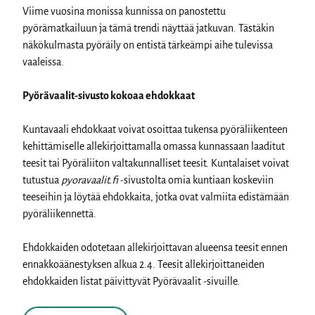
Viime vuosina monissa kunnissa on panostettu
pyörämatkailuun ja tämä trendi näyttää jatkuvan. Tästäkin
näkökulmasta pyöräily on entistä tärkeämpi aihe tulevissa
vaaleissa.
Pyörävaalit-sivusto kokoaa ehdokkaat
Kuntavaali ehdokkaat voivat osoittaa tukensa pyöräliikenteen
kehittämiselle allekirjoittamalla omassa kunnassaan laaditut
teesit tai Pyöräliiton valtakunnalliset teesit. Kuntalaiset voivat
tutustua
pyoravaalit.fi
-sivustolta omia kuntiaan koskeviin
teeseihin ja löytää ehdokkaita, jotka ovat valmiita edistämään
pyöräliikennettä.
Ehdokkaiden odotetaan allekirjoittavan alueensa teesit ennen
ennakkoäänestyksen alkua 2.4. Teesit allekirjoittaneiden
ehdokkaiden listat päivittyvät Pyörävaalit -sivuille
.