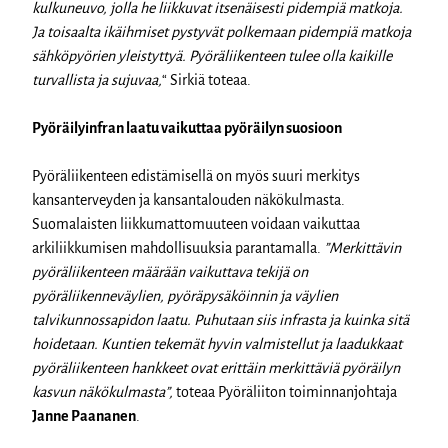
kulkuneuvo, jolla he liikkuvat itsenäisesti pidempiä matkoja.
Ja toisaalta ikäihmiset pystyvät polkemaan pidempiä matkoja
sähköpyörien yleistyttyä. Pyöräliikenteen tulee olla kaikille
turvallista ja sujuvaa,
“ Sirkiä toteaa.
Pyöräilyinfran laatu vaikuttaa pyöräilyn suosioon
Pyöräliikenteen edistämisellä on myös suuri merkitys
kansanterveyden ja kansantalouden näkökulmasta.
Suomalaisten liikkumattomuuteen voidaan vaikuttaa
arkiliikkumisen mahdollisuuksia parantamalla.
”Merkittävin
pyöräliikenteen määrään vaikuttava tekijä on
pyöräliikenneväylien, pyöräpysäköinnin ja väylien
talvikunnossapidon laatu. Puhutaan siis infrasta ja kuinka sitä
hoidetaan. Kuntien tekemät hyvin valmistellut ja laadukkaat
pyöräliikenteen hankkeet ovat erittäin merkittäviä pyöräilyn
kasvun näkökulmasta”,
toteaa Pyöräliiton toiminnanjohtaja
Janne Paananen
.