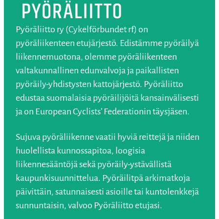
Pyöräliitto ry (Cykelförbundet rf) on
pyöräliikenteen etujärjestö. Edistämme pyöräilyä
liikennemuotona, olemme pyöräliikenteen
valtakunnallinen edunvalvoja ja paikallisten
pyöräily-yhdistysten kattojärjestö. Pyöräliitto
edustaa suomalaisia pyöräilijöitä kansainvälisesti
ja on European Cyclists’ Federationin täysjäsen.
Sujuva pyöräliikenne vaatii hyviä reittejä ja niiden
huolellista kunnossapitoa, loogisia
liikennesääntöjä sekä pyöräily-ystävällistä
kaupunkisuunnittelua. Pyöräilitpä arkimatkoja
päivittäin, satunnaisesti asioille tai kuntolenkkejä
sunnuntaisin, valvoo Pyöräliitto etujasi.