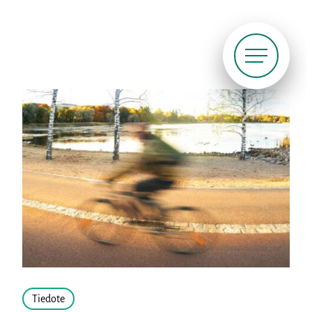
Siirry
suoraan
sisältöön
Pyöräliitto
Tiedote