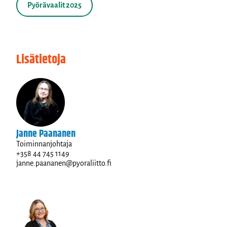
Pyörävaalit 2025
Lisätietoja
Janne Paananen
Toiminnanjohtaja
+358 44 745 1149
janne.paananen@pyoraliitto.fi