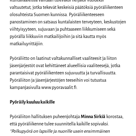
valtuutetut, jotka tekevät keskeisiä päätöksiä pyöräliikenteen
olosuhteista Suomen kunnissa. Pyöräliikenteeseen
panostaminen on satsaus kuntalaisten terveyteen, keskustojen
viihtyisyyteen, sujuvaan ja puhtaaseen liikkumiseen sekä
pyörällä liikkuviin matkailijoihin ja sitä kautta myös
matkailuyrittäjiin.
Pyöräliitto on laatinut valtakunnalliset vaaliteesit ja liiton
jäsenjärjestöt ovat kehittäneet alueellisia vaaliteesejä, jotka
parantaisivat pyöräliikenteen sujuvuutta ja turvallisuutta.
Pyöräliiton ja jäsenjärjestöjen teeseihin voi tutustua
kampanjasivulla www.pyoravaalit.fi.
Pyöräily kuuluu kaikille
Pyöräliiton hallituksen puheenjohtaja
Minna Sirkiä
korostaa,
että pyöräliikenne tulee suunnitella kaikille sopivaksi.
“Polkupyörä on lapsille ja nuorille usein ensimmäinen